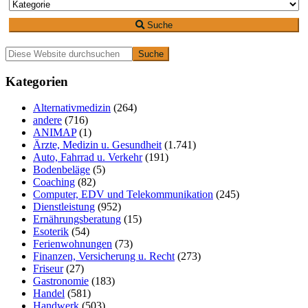
Suche
Primäre
Diese
Website
Seitenleiste
durchsuchen
Kategorien
Alternativmedizin
(264)
andere
(716)
ANIMAP
(1)
Ärzte, Medizin u. Gesundheit
(1.741)
Auto, Fahrrad u. Verkehr
(191)
Bodenbeläge
(5)
Coaching
(82)
Computer, EDV und Telekommunikation
(245)
Dienstleistung
(952)
Ernährungsberatung
(15)
Esoterik
(54)
Ferienwohnungen
(73)
Finanzen, Versicherung u. Recht
(273)
Friseur
(27)
Gastronomie
(183)
Handel
(581)
Handwerk
(503)