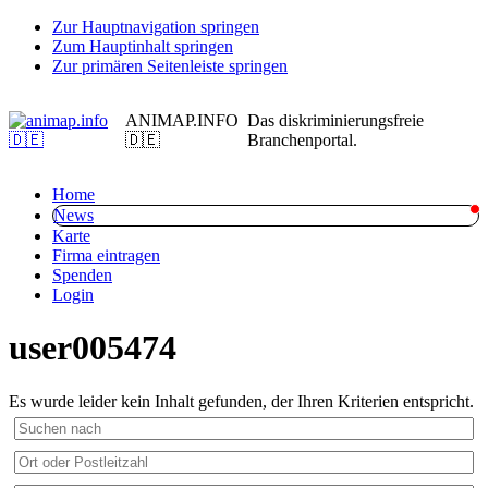
Zur Hauptnavigation springen
Zum Hauptinhalt springen
Zur primären Seitenleiste springen
ANIMAP.INFO
Das diskriminierungsfreie
🇩🇪
Branchenportal.
Home
News
Karte
Firma eintragen
Spenden
Login
user005474
Es wurde leider kein Inhalt gefunden, der Ihren Kriterien entspricht.