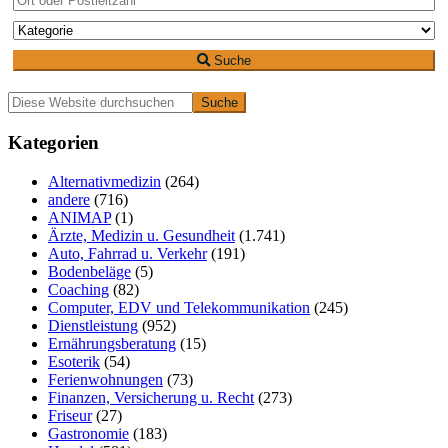
Suche
Primäre
Diese
Website
Seitenleiste
durchsuchen
Kategorien
Alternativmedizin
(264)
andere
(716)
ANIMAP
(1)
Ärzte, Medizin u. Gesundheit
(1.741)
Auto, Fahrrad u. Verkehr
(191)
Bodenbeläge
(5)
Coaching
(82)
Computer, EDV und Telekommunikation
(245)
Dienstleistung
(952)
Ernährungsberatung
(15)
Esoterik
(54)
Ferienwohnungen
(73)
Finanzen, Versicherung u. Recht
(273)
Friseur
(27)
Gastronomie
(183)