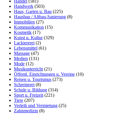
Handel
(581)
Handwerk
(503)
Haus, Garten u. Bau
(225)
Hausbau / Altbau-Sanierung
(8)
Immobilien
(27)
Kommunikation
(15)
Kosmetik
(17)
Kunst u. Kultur
(329)
Lackiererei
(2)
Lebensmittel
(61)
Massage
(47)
Medien
(131)
Mode
(12)
Musikunterricht
(21)
Öffentl. Einrichtungen u. Vereine
(10)
Reisen u. Tourismus
(273)
Schreinerei
(8)
Schule u. Bildung
(314)
Sport u. Freizeit
(221)
Tiere
(207)
Verleih und Vermietung
(25)
Zahnmedizin
(8)