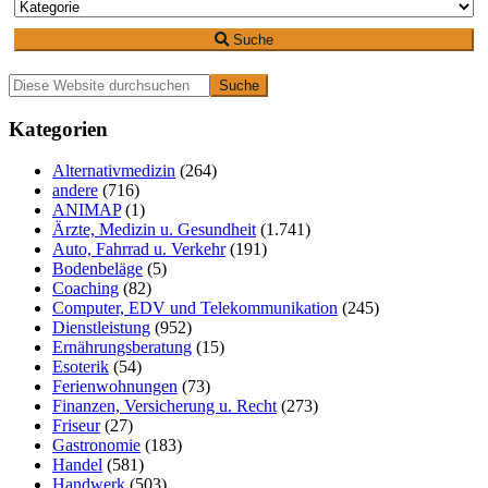
Suche
Primäre
Diese
Website
Seitenleiste
durchsuchen
Kategorien
Alternativmedizin
(264)
andere
(716)
ANIMAP
(1)
Ärzte, Medizin u. Gesundheit
(1.741)
Auto, Fahrrad u. Verkehr
(191)
Bodenbeläge
(5)
Coaching
(82)
Computer, EDV und Telekommunikation
(245)
Dienstleistung
(952)
Ernährungsberatung
(15)
Esoterik
(54)
Ferienwohnungen
(73)
Finanzen, Versicherung u. Recht
(273)
Friseur
(27)
Gastronomie
(183)
Handel
(581)
Handwerk
(503)