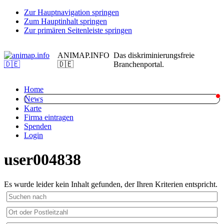
Zur Hauptnavigation springen
Zum Hauptinhalt springen
Zur primären Seitenleiste springen
ANIMAP.INFO
Das diskriminierungsfreie
🇩🇪
Branchenportal.
Home
News
Karte
Firma eintragen
Spenden
Login
user004838
Es wurde leider kein Inhalt gefunden, der Ihren Kriterien entspricht.