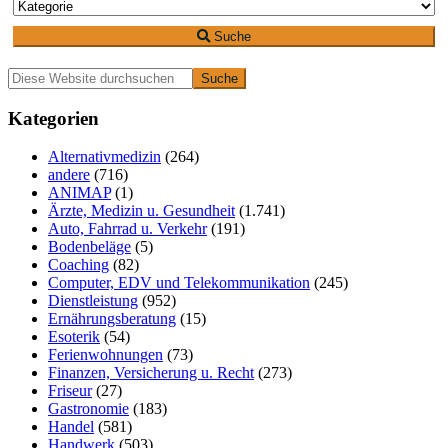
Suche
Primäre
Diese
Website
Seitenleiste
durchsuchen
Kategorien
Alternativmedizin
(264)
andere
(716)
ANIMAP
(1)
Ärzte, Medizin u. Gesundheit
(1.741)
Auto, Fahrrad u. Verkehr
(191)
Bodenbeläge
(5)
Coaching
(82)
Computer, EDV und Telekommunikation
(245)
Dienstleistung
(952)
Ernährungsberatung
(15)
Esoterik
(54)
Ferienwohnungen
(73)
Finanzen, Versicherung u. Recht
(273)
Friseur
(27)
Gastronomie
(183)
Handel
(581)
Handwerk
(503)