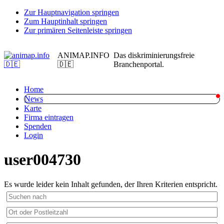
Zur Hauptnavigation springen
Zum Hauptinhalt springen
Zur primären Seitenleiste springen
ANIMAP.INFO
Das diskriminierungsfreie
🇩🇪
Branchenportal.
Home
News
Karte
Firma eintragen
Spenden
Login
user004730
Es wurde leider kein Inhalt gefunden, der Ihren Kriterien entspricht.