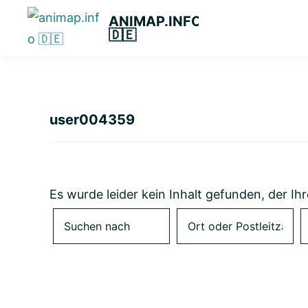
Zur
Zum
Zur
ANIMAP.INFO
Hauptnavigation
Hauptinhalt
primären
🇩🇪
Das
springen
springen
Seitenleiste
diskriminierungsfreie
springen
Branchenportal.
user004359
Es wurde leider kein Inhalt gefunden, der Ihr