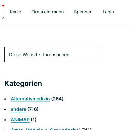
Karte
Firma eintragen
Spenden
Login
Primäre
Diese
Website
durchsuchen
Seitenleiste
Kategorien
Alternativmedizin
(264)
andere
(716)
ANIMAP
(1)