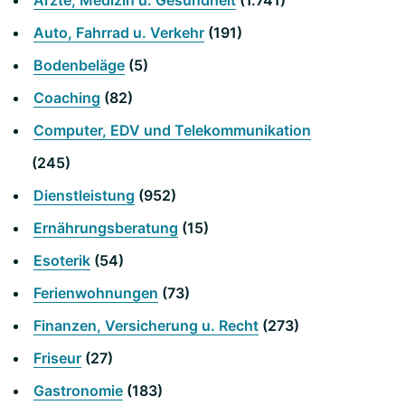
Ärzte, Medizin u. Gesundheit
(1.741)
Auto, Fahrrad u. Verkehr
(191)
Bodenbeläge
(5)
Coaching
(82)
Computer, EDV und Telekommunikation
(245)
Dienstleistung
(952)
Ernährungsberatung
(15)
Esoterik
(54)
Ferienwohnungen
(73)
Finanzen, Versicherung u. Recht
(273)
Friseur
(27)
Gastronomie
(183)