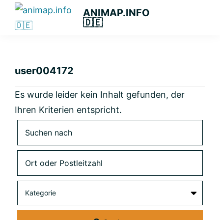
Zur
Zum
Zur
ANIMAP.INFO
🇩🇪
Hauptnavigation
Hauptinhalt
primären
Das
springen
springen
Seitenleiste
diskriminierungsfreie
springen
Branchenportal.
user004172
Es wurde leider kein Inhalt gefunden, der
Ihren Kriterien entspricht.