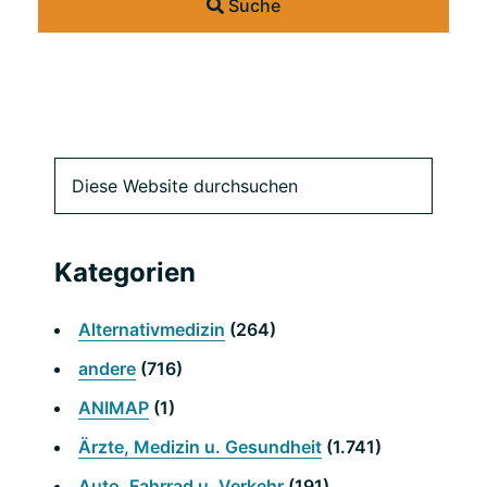
Suche
Primäre
Diese
Website
Seitenleiste
durchsuchen
Kategorien
Alternativmedizin
(264)
andere
(716)
ANIMAP
(1)
Ärzte, Medizin u. Gesundheit
(1.741)
Auto, Fahrrad u. Verkehr
(191)