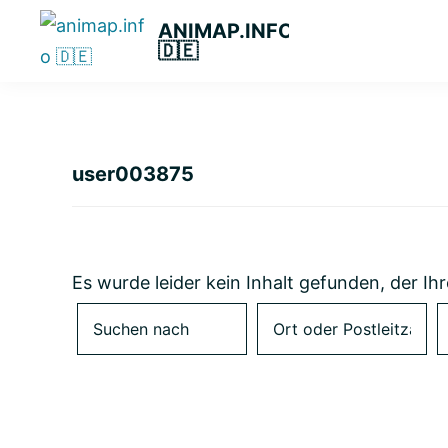
Zur
Zum
Zur
ANIMAP.INFO
Hauptnavigation
Hauptinhalt
primären
🇩🇪
Das
springen
springen
Seitenleiste
diskriminierungsfreie
springen
Branchenportal.
user003875
Es wurde leider kein Inhalt gefunden, der Ihr