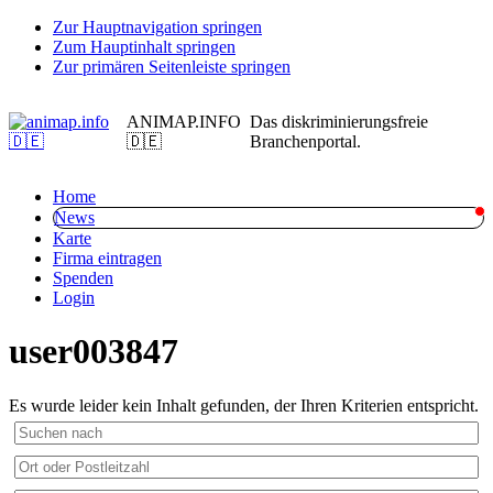
Zur Hauptnavigation springen
Zum Hauptinhalt springen
Zur primären Seitenleiste springen
ANIMAP.INFO
Das diskriminierungsfreie
🇩🇪
Branchenportal.
Home
News
Karte
Firma eintragen
Spenden
Login
user003847
Es wurde leider kein Inhalt gefunden, der Ihren Kriterien entspricht.