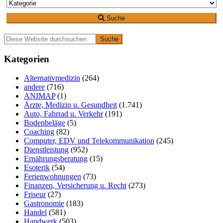
Suche
Primäre
Diese
Website
Seitenleiste
durchsuchen
Kategorien
Alternativmedizin
(264)
andere
(716)
ANIMAP
(1)
Ärzte, Medizin u. Gesundheit
(1.741)
Auto, Fahrrad u. Verkehr
(191)
Bodenbeläge
(5)
Coaching
(82)
Computer, EDV und Telekommunikation
(245)
Dienstleistung
(952)
Ernährungsberatung
(15)
Esoterik
(54)
Ferienwohnungen
(73)
Finanzen, Versicherung u. Recht
(273)
Friseur
(27)
Gastronomie
(183)
Handel
(581)
Handwerk
(503)