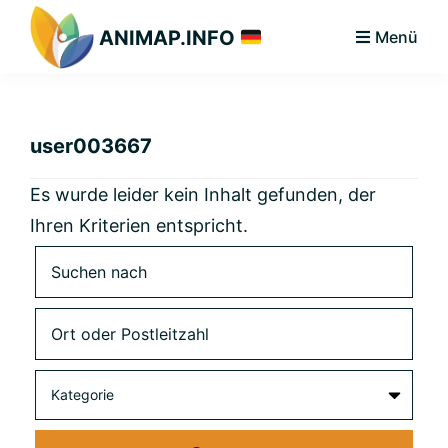
Zur
Zum
Zur
ANIMAP.INFO
Menü
Hauptnavigation
Hauptinhalt
primären
Das
springen
springen
Seitenleiste
diskriminierungsfreie
springen
Branchenportal.
user003667
Es wurde leider kein Inhalt gefunden, der
Ihren Kriterien entspricht.