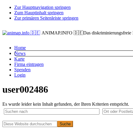
Zur Hauptnavigation springen
Zum Hauptinhalt springen
Zur primären Seitenleiste springen
ANIMAP.INFO 🇩🇪
Das diskriminierungsfreie
Home
News
Karte
Firma eintragen
Spenden
Login
user002486
Es wurde leider kein Inhalt gefunden, der Ihren Kriterien entspricht.
Primäre
Diese
Website
Seitenleiste