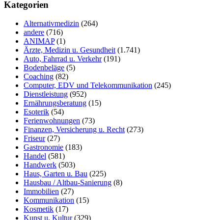
durchsuchen
Kategorien
Alternativmedizin
(264)
andere
(716)
ANIMAP
(1)
Ärzte, Medizin u. Gesundheit
(1.741)
Auto, Fahrrad u. Verkehr
(191)
Bodenbeläge
(5)
Coaching
(82)
Computer, EDV und Telekommunikation
(245)
Dienstleistung
(952)
Ernährungsberatung
(15)
Esoterik
(54)
Ferienwohnungen
(73)
Finanzen, Versicherung u. Recht
(273)
Friseur
(27)
Gastronomie
(183)
Handel
(581)
Handwerk
(503)
Haus, Garten u. Bau
(225)
Hausbau / Altbau-Sanierung
(8)
Immobilien
(27)
Kommunikation
(15)
Kosmetik
(17)
Kunst u. Kultur
(329)