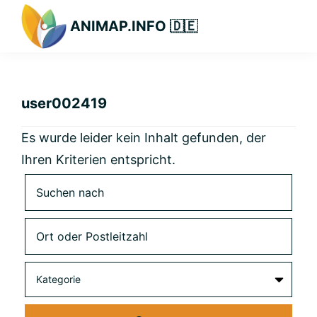
Zur
Zum
Zur
ANIMAP.INFO 🇩🇪
Hauptnavigation
Hauptinhalt
primären
Das
springen
springen
Seitenleiste
diskriminierungsfreie
springen
Branchenportal.
user002419
Es wurde leider kein Inhalt gefunden, der
Ihren Kriterien entspricht.