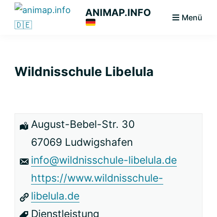
Zur
Zum
Zur
ANIMAP.INFO
Menü
Hauptnavigation
Hauptinhalt
primären
Das
springen
springen
Seitenleiste
diskriminierungsfreie
springen
Branchenportal.
Wildnisschule Libelula
August-Bebel-Str. 30
67069 Ludwigshafen
info@wildnisschule-libelula.de
https://www.wildnisschule-
libelula.de
Dienstleistung