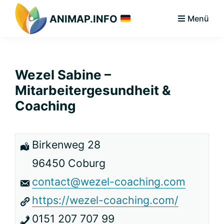
Zur
Zum
Zur
ANIMAP.INFO
Menü
Hauptnavigation
Hauptinhalt
primären
Das
springen
springen
Seitenleiste
diskriminierungsfreie
springen
Branchenportal.
Wezel Sabine –
Mitarbeitergesundheit &
Coaching
Birkenweg 28
96450 Coburg
contact@wezel-coaching.com
https://wezel-coaching.com/
0151 207 707 99