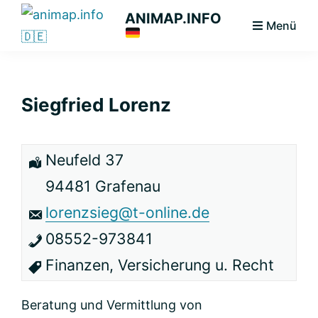
Zur
Zum
Zur
ANIMAP.INFO
Menü
Hauptnavigation
Hauptinhalt
primären
Das
springen
springen
Seitenleiste
diskriminierungsfreie
springen
Branchenportal.
Siegfried Lorenz
Neufeld 37
94481 Grafenau
lorenzsieg@t-online.de
08552-973841
Finanzen, Versicherung u. Recht
Beratung und Vermittlung von