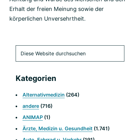
Erhalt der freien Meinung sowie der
körperlichen Unversehrtheit.
Primäre
Diese
Website
Seitenleiste
durchsuchen
Kategorien
Alternativmedizin
(264)
andere
(716)
ANIMAP
(1)
Ärzte, Medizin u. Gesundheit
(1.741)
Auto, Fahrrad u. Verkehr
(191)