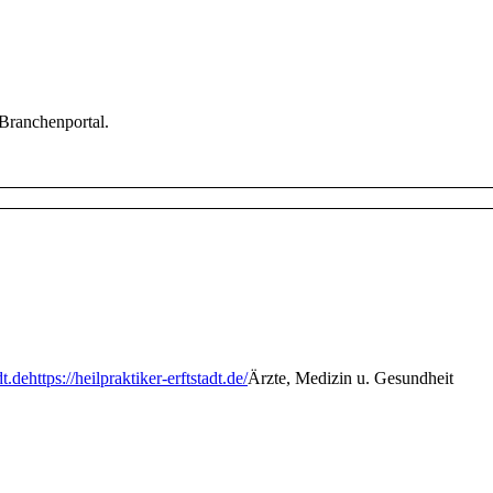
 Branchenportal.
dt.de
https://heilpraktiker-erftstadt.de/
Ärzte, Medizin u. Gesundheit