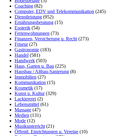
Bodenbeläge
(5)
Coaching
(82)
Computer, EDV und Telekommunikation
(245)
Dienstleistung
(952)
Ernährungsberatung
(15)
Esoterik
(54)
Ferienwohnungen
(73)
Finanzen, Versicherung u. Recht
(273)
Friseur
(27)
Gastronomie
(183)
Handel
(581)
Handwerk
(503)
Haus, Garten u. Bau
(225)
Hausbau / Altbau-Sanierung
(8)
Immobilien
(27)
Kommunikation
(15)
Kosmetik
(17)
Kunst u. Kultur
(329)
Lackiererei
(2)
Lebensmittel
(61)
Massage
(47)
Medien
(131)
Mode
(12)
Musikunterricht
(21)
Öffentl. Einrichtungen u. Vereine
(10)