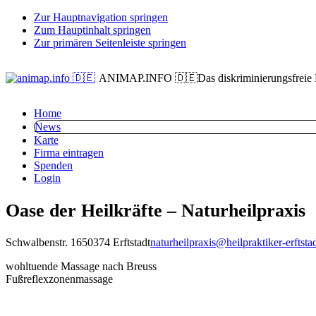
Zur Hauptnavigation springen
Zum Hauptinhalt springen
Zur primären Seitenleiste springen
ANIMAP.INFO 🇩🇪
Das diskriminierungsfreie
Home
News
Karte
Firma eintragen
Spenden
Login
Oase der Heilkräfte – Naturheilpraxis
Schwalbenstr. 16
50374 Erftstadt
naturheilpraxis@heilpraktiker-erftsta
wohltuende Massage nach Breuss
Fußreflexzonenmassage