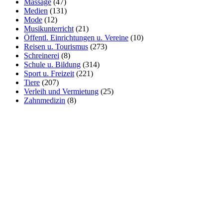
Massage
(47)
Medien
(131)
Mode
(12)
Musikunterricht
(21)
Öffentl. Einrichtungen u. Vereine
(10)
Reisen u. Tourismus
(273)
Schreinerei
(8)
Schule u. Bildung
(314)
Sport u. Freizeit
(221)
Tiere
(207)
Verleih und Vermietung
(25)
Zahnmedizin
(8)