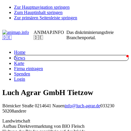
Zur Hauptnavigation springen
Zum Hauptinhalt springen
Zur primären Seitenleiste springen
ANIMAP.INFO
Das diskriminierungsfreie
🇩🇪
Branchenportal.
Home
News
Karte
Firma eintragen
Spenden
Login
Luch Agrar GmbH Tietzow
Börnicker Straße 02
14641 Nauen
info@luch-agrar.de
033230
50208
andere
Landwirtschaft
Aufbau Direktvermarktung von BIO Fleisch