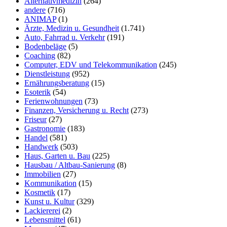
Alternativmedizin
(264)
andere
(716)
ANIMAP
(1)
Ärzte, Medizin u. Gesundheit
(1.741)
Auto, Fahrrad u. Verkehr
(191)
Bodenbeläge
(5)
Coaching
(82)
Computer, EDV und Telekommunikation
(245)
Dienstleistung
(952)
Ernährungsberatung
(15)
Esoterik
(54)
Ferienwohnungen
(73)
Finanzen, Versicherung u. Recht
(273)
Friseur
(27)
Gastronomie
(183)
Handel
(581)
Handwerk
(503)
Haus, Garten u. Bau
(225)
Hausbau / Altbau-Sanierung
(8)
Immobilien
(27)
Kommunikation
(15)
Kosmetik
(17)
Kunst u. Kultur
(329)
Lackiererei
(2)
Lebensmittel
(61)