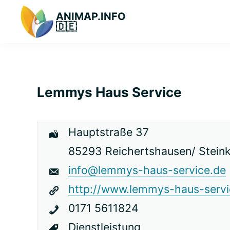
Zur
Zum
Zur
ANIMAP.INFO
Hauptnavigation
Hauptinhalt
primären
🇩🇪
Das
springen
springen
Seitenleiste
diskriminierungsfreie
springen
Branchenportal.
Lemmys Haus Service
Hauptstraße 37
85293 Reichertshausen/ Steink
info@lemmys-haus-service.de
http://www.lemmys-haus-servi
0171 5611824
Dienstleistung