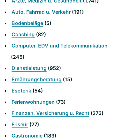
Ärzte, Medizin u. Gesundheit
(1.741)
Auto, Fahrrad u. Verkehr
(191)
Bodenbeläge
(5)
Coaching
(82)
Computer, EDV und Telekommunikation
(245)
Dienstleistung
(952)
Ernährungsberatung
(15)
Esoterik
(54)
Ferienwohnungen
(73)
Finanzen, Versicherung u. Recht
(273)
Friseur
(27)
Gastronomie
(183)