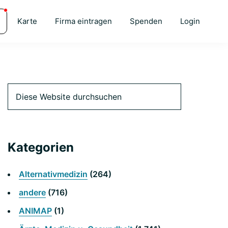
Karte
Firma eintragen
Spenden
Login
Primäre
Diese
Website
durchsuchen
Seitenleiste
Kategorien
Alternativmedizin
(264)
andere
(716)
ANIMAP
(1)