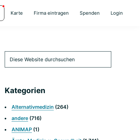
Karte
Firma eintragen
Spenden
Login
Primäre
Diese
Website
durchsuchen
Seitenleiste
Kategorien
Alternativmedizin
(264)
andere
(716)
ANIMAP
(1)