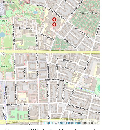
Leaflet
, ©
OpenStreetMap
contributors