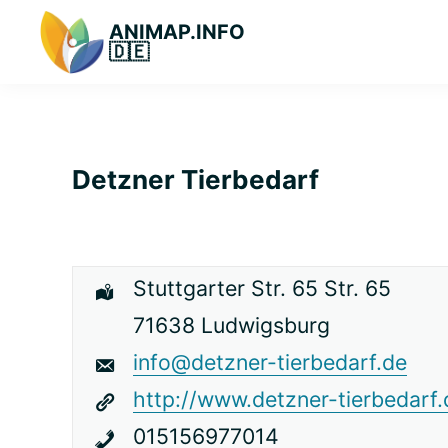
Zur
Zum
Zur
ANIMAP.INFO
Hauptnavigation
Hauptinhalt
primären
🇩🇪
Das
springen
springen
Seitenleiste
diskriminierungsfreie
springen
Branchenportal.
Detzner Tierbedarf
Stuttgarter Str. 65 Str. 65
71638 Ludwigsburg
info@detzner-tierbedarf.de
http://www.detzner-tierbedarf.
015156977014