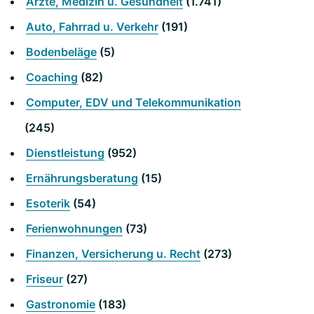
Ärzte, Medizin u. Gesundheit
(1.741)
Auto, Fahrrad u. Verkehr
(191)
Bodenbeläge
(5)
Coaching
(82)
Computer, EDV und Telekommunikation
(245)
Dienstleistung
(952)
Ernährungsberatung
(15)
Esoterik
(54)
Ferienwohnungen
(73)
Finanzen, Versicherung u. Recht
(273)
Friseur
(27)
Gastronomie
(183)