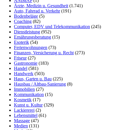
ANIMAP
(1)
Ärzte, Medizin u. Gesundheit
(1.741)
Auto, Fahrrad u. Verkehr
(191)
Bodenbeläge
(5)
Coaching
(82)
Computer, EDV und Telekommunikation
(245)
Dienstleistung
(952)
Ernährungsberatung
(15)
Esoterik
(54)
Ferienwohnungen
(73)
Finanzen, Versicherung u. Recht
(273)
Friseur
(27)
Gastronomie
(183)
Handel
(581)
Handwerk
(503)
Haus, Garten u. Bau
(225)
Hausbau / Altbau-Sanierung
(8)
Immobilien
(27)
Kommunikation
(15)
Kosmetik
(17)
Kunst u. Kultur
(329)
Lackiererei
(2)
Lebensmittel
(61)
Massage
(47)
Medien
(131)