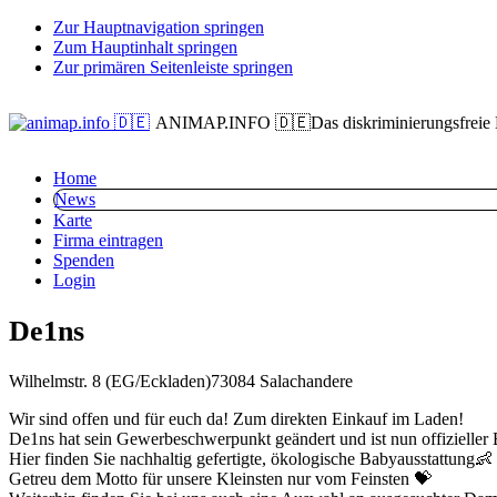
Zur Hauptnavigation springen
Zum Hauptinhalt springen
Zur primären Seitenleiste springen
ANIMAP.INFO 🇩🇪
Das diskriminierungsfreie
Home
News
Karte
Firma eintragen
Spenden
Login
De1ns
Wilhelmstr. 8 (EG/Eckladen)
73084 Salach
andere
Wir sind offen und für euch da! Zum direkten Einkauf im Laden!
De1ns hat sein Gewerbeschwerpunkt geändert und ist nun offizieller
Hier finden Sie nachhaltig gefertigte, ökologische Babyausstattung👶
Getreu dem Motto für unsere Kleinsten nur vom Feinsten 💝