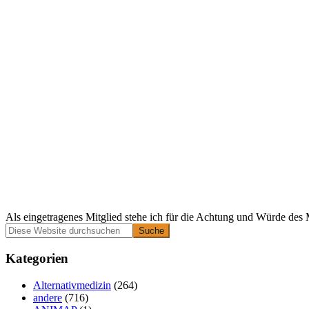
Als eingetragenes Mitglied stehe ich für die Achtung und Würde des 
Primäre
Diese
Website
Seitenleiste
durchsuchen
Kategorien
Alternativmedizin
(264)
andere
(716)