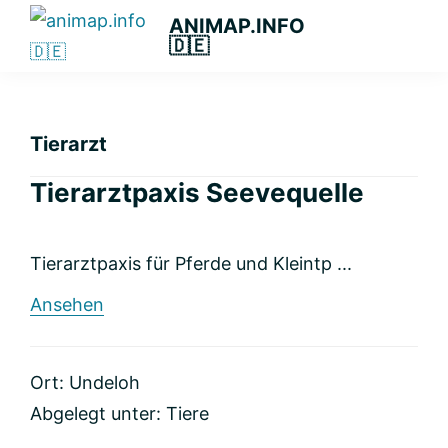
Zur
Zum
Zur
ANIMAP.INFO
🇩🇪
Hauptnavigation
Hauptinhalt
primären
Das
springen
springen
Seitenleiste
diskriminierungsfreie
springen
Branchenportal.
Tierarzt
Tierarztpaxis Seevequelle
Tierarztpaxis für Pferde und Kleintp ...
rund
Ansehen
Tierarztpaxis
Seevequelle
Ort: Undeloh
Abgelegt unter:
Tiere