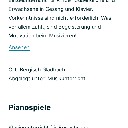
Einzelunterricht für Kinder, Judendliche und
Erwachsene in Gesang und Klavier.
Vorkenntnisse sind nicht erforderlich. Was
vor allem zählt, sind Begeisterung und
Motivation beim Musizieren! ...
rund
Ansehen
Privater
Einzelunterricht
in
Ort: Bergisch Gladbach
Gesang
&
Abgelegt unter:
Musikunterricht
Klavier
Pianospiele
Klavierunterricht für Erwachsene ...