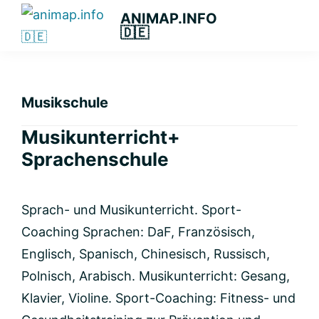
Zur
Zum
Zur
ANIMAP.INFO
🇩🇪
Hauptnavigation
Hauptinhalt
primären
Das
springen
springen
Seitenleiste
diskriminierungsfreie
springen
Branchenportal.
Musikschule
Musikunterricht+
Sprachenschule
Sprach- und Musikunterricht. Sport-
Coaching Sprachen: DaF, Französisch,
Englisch, Spanisch, Chinesisch, Russisch,
Polnisch, Arabisch. Musikunterricht: Gesang,
Klavier, Violine. Sport-Coaching: Fitness- und