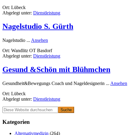
Gesund
Ort: Lübeck
&
Abgelegt unter:
Dienstleistung
Schön
mit
Blühmchen
Nagelstudio S. Gürth
rund
Nagelstudio ...
Ansehen
Nagelstudio
Ort: Wandlitz OT Basdorf
S.
Abgelegt unter:
Dienstleistung
Gürth
Gesund &Schön mit Blühmchen
run
Gesundheit&Bewegungs Coach und Nageldesignerin ...
Ansehen
Ges
Ort: Lübeck
&Sc
Abgelegt unter:
Dienstleistung
mit
Blü
Primäre
Diese
Website
Seitenleiste
durchsuchen
Kategorien
Alternativmedizin
(264)