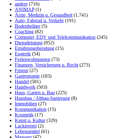
andere
(716)
ANIMAP
(1)
Ärzte, Medizin u. Gesundheit
(1.741)
Auto, Fahrrad u. Verkehr
(191)
Bodenbeläge
(5)
Coaching
(82)
Computer, EDV und Telekommunikation
(245)
Dienstleistung
(952)
Ernährungsberatung
(15)
Esoterik
(54)
Ferienwohnungen
(73)
Finanzen, Versicherung u. Recht
(273)
Friseur
(27)
Gastronomie
(183)
Handel
(581)
Handwerk
(503)
Haus, Garten u. Bau
(225)
Hausbau / Altbau-Sanierung
(8)
Immobilien
(27)
Kommunikation
(15)
Kosmetik
(17)
Kunst u. Kultur
(329)
Lackiererei
(2)
Lebensmittel
(61)
Massage
(47)