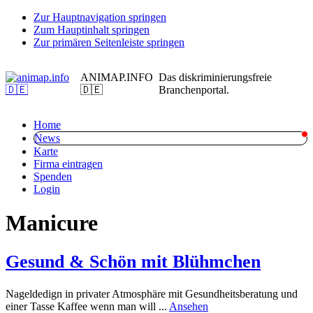
Zur Hauptnavigation springen
Zum Hauptinhalt springen
Zur primären Seitenleiste springen
ANIMAP.INFO
Das diskriminierungsfreie
🇩🇪
Branchenportal.
Home
News
Karte
Firma eintragen
Spenden
Login
Manicure
Gesund & Schön mit Blühmchen
Nageldedign in privater Atmosphäre mit Gesundheitsberatung und
rund
einer Tasse Kaffee wenn man will ...
Ansehen