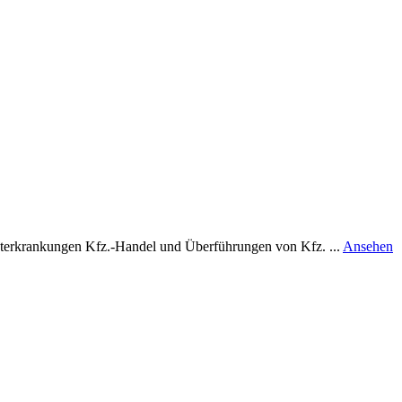
r
chterkrankungen Kfz.-Handel und Überführungen von Kfz. ...
Ansehen
S
H
D
K
H