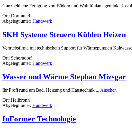
Ganzheitliche Fertigung von Bädern und Wohlfühlanlagen inkl. Install
Ort: Dortmund
Abgelegt unter:
Handwerk
SKH Systeme Steuern Kühlen Heizen
Vertriebsfirma mit technischem Support für Wärmepumpen Kaltwassers
Ort: Schorndorf
Abgelegt unter:
Handwerk
Wasser und Wärme Stephan Mizsgar
rund
Ihr Profi rund um Bad, Heizung und Haustechnik ...
Ansehen
Wasser
Ort: Heilbronn
und
Abgelegt unter:
Handwerk
Wärme
Stephan
Mizsgar
InFormer Technologie