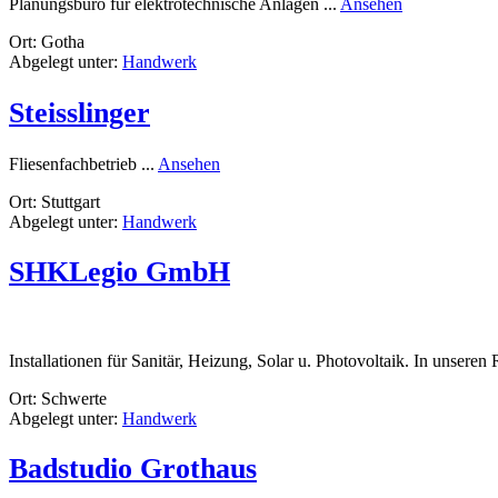
rund
Planungsbüro für elektrotechnische Anlagen ...
Ansehen
Ing.
Ort: Gotha
büro
Abgelegt unter:
Handwerk
RAWE
Steisslinger
rund
Fliesenfachbetrieb ...
Ansehen
Steisslinger
Ort: Stuttgart
Abgelegt unter:
Handwerk
SHKLegio GmbH
Installationen für Sanitär, Heizung, Solar u. Photovoltaik. In unsere
Ort: Schwerte
Abgelegt unter:
Handwerk
Badstudio Grothaus