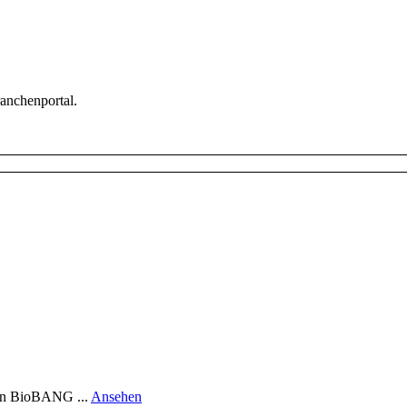
ranchenportal.
rund
gen BioBANG ...
Ansehen