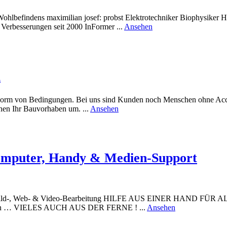
ohlbefindens maximilian josef: probst Elektrotechniker Biophysiker H
rund
Verbesserungen seit 2000 InFormer ...
Ansehen
InFormer
Technologie
u
Form von Bedingungen. Bei uns sind Kunden noch Menschen ohne Acces
rund
nen Ihr Bauvorhaben um. ...
Ansehen
Stachl
Josef
–
Sanitär
und
mputer, Handy & Medien-Support
Heizungsbau
 Bild-, Web- & Video-Bearbeitung HILFE AUS EINER HAND FÜR A
rund
sungen … VIELES AUCH AUS DER FERNE ! ...
Ansehen
TECHNIKMAN
–