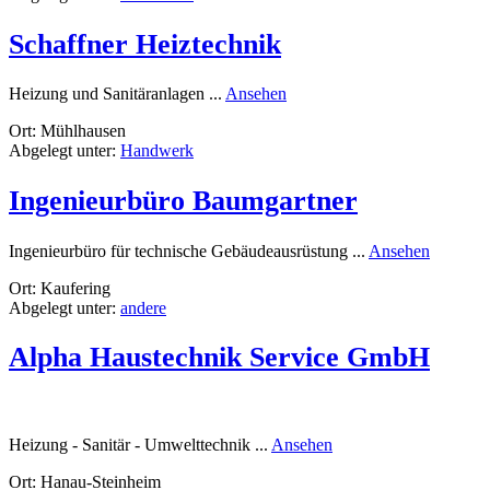
Schaffner Heiztechnik
rund
Heizung und Sanitäranlagen ...
Ansehen
Schaffner
Ort: Mühlhausen
Heiztechnik
Abgelegt unter:
Handwerk
Ingenieurbüro Baumgartner
rund
Ingenieurbüro für technische Gebäudeausrüstung ...
Ansehen
Ingenieu
Ort: Kaufering
Baumgar
Abgelegt unter:
andere
Alpha Haustechnik Service GmbH
rund
Heizung - Sanitär - Umwelttechnik ...
Ansehen
Alpha
Ort: Hanau-Steinheim
Haustechnik