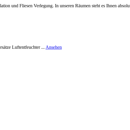
ation und Fliesen Verlegung. In unseren Räumen steht es Ihnen absolut
rund
ätze Luftentfeuchter ...
Ansehen
SKH
Systeme
Steuern
Kühlen
Heizen