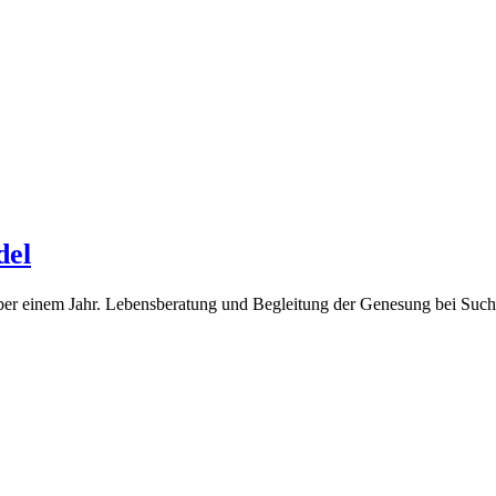
Josef
Krämer
Agrarbedarf
del
 über einem Jahr. Lebensberatung und Begleitung der Genesung bei Su