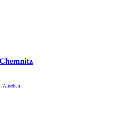
 Chemnitz
rund
..
Ansehen
LST
Luft-,
Sanitär-,
und
Klimatechnik
Chemnitz