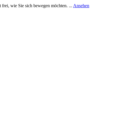
rund
 frei, wie Sie sich bewegen möchten. ...
Ansehen
Badstudio
Grothaus