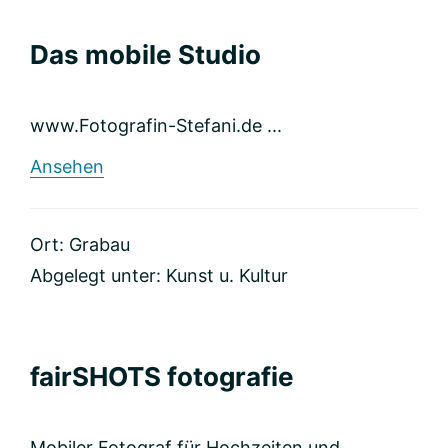
Das mobile Studio
www.Fotografin-Stefani.de ...
rund
Ansehen
Das
mobile
Studio
Ort: Grabau
Abgelegt unter:
Kunst u. Kultur
fairSHOTS fotografie
Mobiler Fotograf für Hochzeiten und