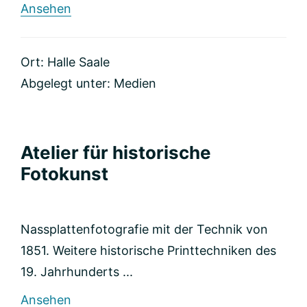
rund
Ansehen
Marcus
Jacobi
–
Ort: Halle Saale
Werbefotografie
Abgelegt unter:
Medien
Atelier für historische
Fotokunst
Nassplattenfotografie mit der Technik von
1851. Weitere historische Printtechniken des
19. Jahrhunderts ...
rund
Ansehen