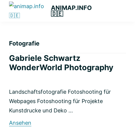
Zur
Zum
Zur
ANIMAP.INFO
🇩🇪
Hauptnavigation
Hauptinhalt
primären
Das
springen
springen
Seitenleiste
diskriminierungsfreie
springen
Branchenportal.
Fotografie
Gabriele Schwartz
WonderWorld Photography
Landschaftsfotografie Fotoshooting für
Webpages Fotoshooting für Projekte
Kunstdrucke und Deko ...
rund
Ansehen
Gabriele