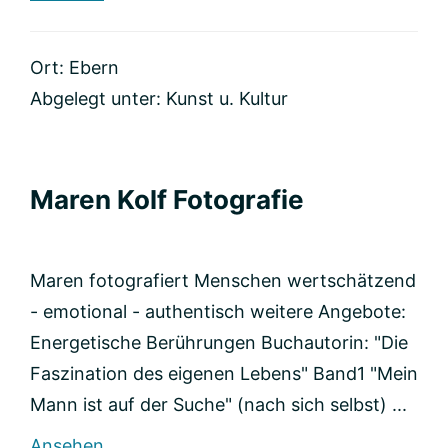
Atelier
für
historische
Ort: Ebern
Fotokunst
Abgelegt unter:
Kunst u. Kultur
Maren Kolf Fotografie
Maren fotografiert Menschen wertschätzend
- emotional - authentisch weitere Angebote:
Energetische Berührungen Buchautorin: "Die
Faszination des eigenen Lebens" Band1 "Mein
Mann ist auf der Suche" (nach sich selbst) ...
rund
Ansehen