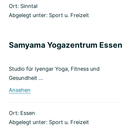
–
Ort: Sinntal
fit2u
Fitness
Abgelegt unter:
Sport u. Freizeit
für
dich!
Samyama Yogazentrum Essen
Studio für Iyengar Yoga, Fitness und
Gesundheit ...
rund
Ansehen
Samyama
Yogazentrum
Essen
Ort: Essen
Abgelegt unter:
Sport u. Freizeit