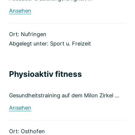
rund
Ansehen
KUNZI
Fitness
&
Ort: Nufringen
Wellness
Park
Abgelegt unter:
Sport u. Freizeit
GmbH
&
Co.
KG
Physioaktiv fitness
Gesundheitstraining auf dem Milon Zirkel ...
rund
Ansehen
Physioaktiv
fitness
Ort: Osthofen