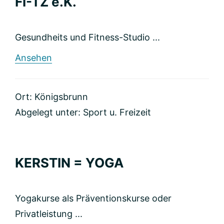
FI-TZ e.K.
Gesundheits und Fitness-Studio ...
rund
Ansehen
FI-
TZ
e.K.
Ort: Königsbrunn
Abgelegt unter:
Sport u. Freizeit
KERSTIN = YOGA
Yogakurse als Präventionskurse oder
Privatleistung ...