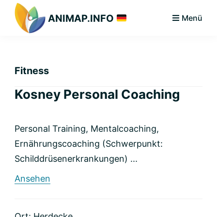
Zur
Zum
Zur
ANIMAP.INFO
Menü
Hauptnavigation
Hauptinhalt
primären
Das
springen
springen
Seitenleiste
diskriminierungsfreie
springen
Branchenportal.
Fitness
Kosney Personal Coaching
Personal Training, Mentalcoaching,
Ernährungscoaching (Schwerpunkt:
Schilddrüsenerkrankungen) ...
rund
Ansehen
Kosney
Personal
Coaching
Ort: Herdecke