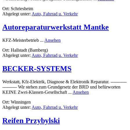
SR
Ort: Schriesheim
EASYT
Abgelegt unter:
Auto, Fahrrad u. Verkehr
STEFA
RIES
Autoreparaturwerkstatt Mantke
rund
KFZ-Meisterbetrieb ...
Ansehen
Autoreparaturwerkstatt
Ort: Hallstadt (Bamberg)
Mantke
Abgelegt unter:
Auto, Fahrrad u. Verkehr
BECKER-SYSTEMS
Werkstatt, Kfz-Elektrik, Diagnose & Elektronik Reparatur. -----------
---------- Wir stehen zum Grundgesetz der BRD und befürworten
rund
KEINE Zwei-Klassen-Gesellschaft ...
Ansehen
BECKER-
Ort: Winningen
SYSTEMS
Abgelegt unter:
Auto, Fahrrad u. Verkehr
Reifen Przybylski