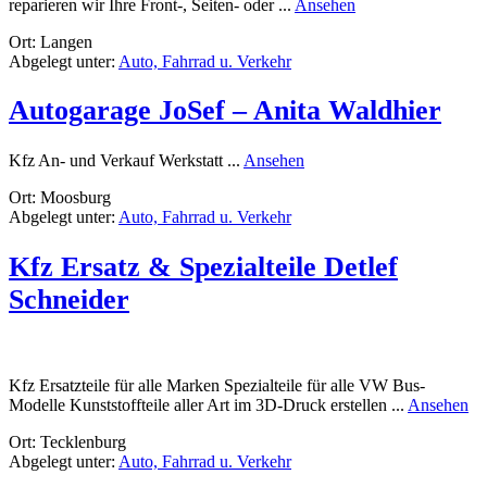
rund
reparieren wir Ihre Front-, Seiten- oder ...
Ansehen
Autoglas
Ort: Langen
Spagone
Abgelegt unter:
Auto, Fahrrad u. Verkehr
Autogarage JoSef – Anita Waldhier
rund
Kfz An- und Verkauf Werkstatt ...
Ansehen
Autogarage
Ort: Moosburg
JoSef
Abgelegt unter:
Auto, Fahrrad u. Verkehr
–
Anita
Waldhier
Kfz Ersatz & Spezialteile Detlef
Schneider
Kfz Ersatzteile für alle Marken Spezialteile für alle VW Bus-
ru
Modelle Kunststoffteile aller Art im 3D-Druck erstellen ...
Ansehen
Kf
Ort: Tecklenburg
Er
Abgelegt unter:
Auto, Fahrrad u. Verkehr
&
Spe