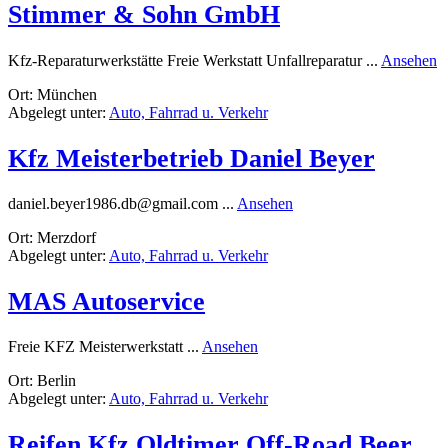
Stimmer & Sohn GmbH
r
Kfz-Reparaturwerkstätte Freie Werkstatt Unfallreparatur ...
Ansehen
S
Ort: München
&
Abgelegt unter:
Auto, Fahrrad u. Verkehr
S
G
Kfz Meisterbetrieb Daniel Beyer
rund
daniel.beyer1986.db@gmail.com
...
Ansehen
Kfz
Ort: Merzdorf
Meisterbetrieb
Abgelegt unter:
Auto, Fahrrad u. Verkehr
Daniel
Beyer
MAS Autoservice
rund
Freie KFZ Meisterwerkstatt ...
Ansehen
MAS
Ort: Berlin
Autoservice
Abgelegt unter:
Auto, Fahrrad u. Verkehr
Reifen Kfz Oldtimer Off-Road Beer