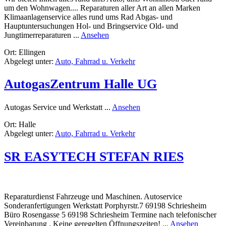
um den Wohnwagen.... Reparaturen aller Art an allen Marken
Klimaanlagenservice alles rund ums Rad Abgas- und
Hauptuntersuchungen Hol- und Bringservice Old- und
rund
Jungtimerreparaturen ...
Ansehen
Opitsch
Ort: Ellingen
Kfz-
Abgelegt unter:
Auto, Fahrrad u. Verkehr
Technik
AutogasZentrum Halle UG
rund
Autogas Service und Werkstatt ...
Ansehen
AutogasZentrum
Ort: Halle
Halle
Abgelegt unter:
Auto, Fahrrad u. Verkehr
UG
SR EASYTECH STEFAN RIES
Reparaturdienst Fahrzeuge und Maschinen. Autoservice
Sonderanfertigungen Werkstatt Porphyrstr.7 69198 Schriesheim
Büro Rosengasse 5 69198 Schriesheim Termine nach telefonischer
rund
Vereinbarung . Keine geregelten Öffnungszeiten! ...
Ansehen