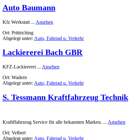
Auto Baumann
rund
Kfz Werkstatt ...
Ansehen
Auto
Ort: Prittriching
Baumann
Abgelegt unter:
Auto, Fahrrad u. Verkehr
Lackiererei Bach GBR
rund
KFZ-Lackiererei ...
Ansehen
Lackiererei
Ort: Wadern
Bach
Abgelegt unter:
Auto, Fahrrad u. Verkehr
GBR
S. Tessmann Kraftfahrzeug Technik
rund
Kraftffahrzeug Service für alle bekannten Marken. ...
Ansehen
S.
Ort: Velbert
Tessma
Abgelegt unter:
Auto, Fahrrad u. Verkehr
Kraftfa