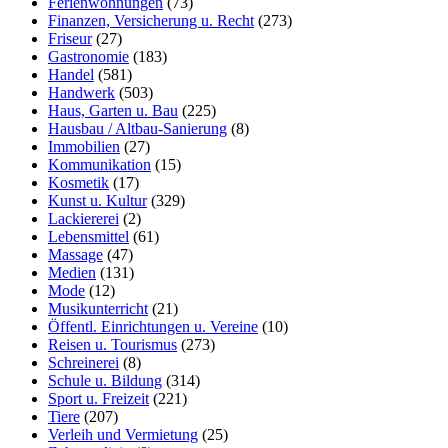
Ferienwohnungen
(73)
Finanzen, Versicherung u. Recht
(273)
Friseur
(27)
Gastronomie
(183)
Handel
(581)
Handwerk
(503)
Haus, Garten u. Bau
(225)
Hausbau / Altbau-Sanierung
(8)
Immobilien
(27)
Kommunikation
(15)
Kosmetik
(17)
Kunst u. Kultur
(329)
Lackiererei
(2)
Lebensmittel
(61)
Massage
(47)
Medien
(131)
Mode
(12)
Musikunterricht
(21)
Öffentl. Einrichtungen u. Vereine
(10)
Reisen u. Tourismus
(273)
Schreinerei
(8)
Schule u. Bildung
(314)
Sport u. Freizeit
(221)
Tiere
(207)
Verleih und Vermietung
(25)