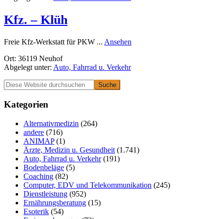
Techni
Kfz. – Klüh
rund
Freie Kfz-Werkstatt für PKW ...
Ansehen
Kfz.
Ort: 36119 Neuhof
–
Abgelegt unter:
Auto, Fahrrad u. Verkehr
Klüh
Primäre
Diese
Website
Seitenleiste
durchsuchen
Kategorien
Alternativmedizin
(264)
andere
(716)
ANIMAP
(1)
Ärzte, Medizin u. Gesundheit
(1.741)
Auto, Fahrrad u. Verkehr
(191)
Bodenbeläge
(5)
Coaching
(82)
Computer, EDV und Telekommunikation
(245)
Dienstleistung
(952)
Ernährungsberatung
(15)
Esoterik
(54)