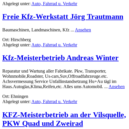
Abgelegt unter:
Auto, Fahrrad u. Verkehr
Freie Kfz-Werkstatt Jörg Trautmann
rund
Baumaschinen, Landmaschinen, Kfz ...
Ansehen
Freie
Ort: Hirschberg
Kfz-
Abgelegt unter:
Auto, Fahrrad u. Verkehr
Werkstatt
Jörg
Trautmann
Kfz-Meisterbetrieb Andreas Winter
Reparatur und Wartung aller Fabrikate. Pkw, Transporter,
Wohnmobile,Roadster, Us-cars,Suv,Offroadfahrzeuge.etc.
Achsvermessung Service Unfallinstandsetzung Hu+Au tägl im
ru
Haus.Autoglas,Klima,Reifen,etc. Alles ums Automobil. ...
Ansehen
Kf
Ort: Ehningen
Me
Abgelegt unter:
Auto, Fahrrad u. Verkehr
An
Wi
KFZ-Meisterbetrieb an der Vilsquelle,
PKW Quad und Zweirad