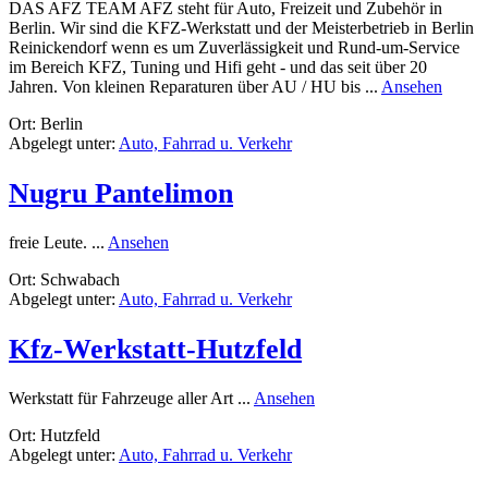
DAS AFZ TEAM AFZ steht für Auto, Freizeit und Zubehör in
Berlin. Wir sind die KFZ-Werkstatt und der Meisterbetrieb in Berlin
Reinickendorf wenn es um Zuverlässigkeit und Rund-um-Service
im Bereich KFZ, Tuning und Hifi geht - und das seit über 20
rund
Jahren. Von kleinen Reparaturen über AU / HU bis ...
Ansehen
AFZ
Ort: Berlin
–
Abgelegt unter:
Auto, Fahrrad u. Verkehr
Auto
Freizei
Zubeh
Nugru Pantelimon
Hande
Gmb
rund
freie Leute. ...
Ansehen
Nugru
Ort: Schwabach
Pantelimon
Abgelegt unter:
Auto, Fahrrad u. Verkehr
Kfz-Werkstatt-Hutzfeld
rund
Werkstatt für Fahrzeuge aller Art ...
Ansehen
Kfz-
Ort: Hutzfeld
Werkstatt-
Abgelegt unter:
Auto, Fahrrad u. Verkehr
Hutzfeld