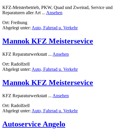
KFZ-Meisterbetrieb, PKW, Quad und Zweirad, Service und
rund
Reparaturen aller Art ...
Ansehen
KFZ-
Ort: Freihung
Meisterbetrieb
Abgelegt unter:
Auto, Fahrrad u. Verkehr
an
der
Vilsquelle,
Mannok KFZ Meistersevice
PKW
Quad
rund
und
KFZ Reparaturwerkstatt ...
Ansehen
Mannok
Zweirad
Ort: Radolfzell
KFZ
Abgelegt unter:
Auto, Fahrrad u. Verkehr
Meistersevice
Mannok KFZ Meistersevice
rund
KFZ Reparaturwerkstatt ...
Ansehen
Mannok
Ort: Radolfzell
KFZ
Abgelegt unter:
Auto, Fahrrad u. Verkehr
Meistersevice
Autoservice Angelo