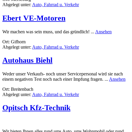
Abgelegt unter:
Auto, Fahrrad u. Verkehr
Technik
Ebert VE-Motoren
rund
Wir machen was sein muss, und das gründlich! ...
Ansehen
Ebert
Ort: Gifhorn
VE-
Abgelegt unter:
Auto, Fahrrad u. Verkehr
Motoren
Autohaus Biehl
Weder unser Verkaufs- noch unser Servicepersonal wird sie nach
run
einem negativen Test noch nach einer Impfung fragen. ...
Ansehen
Aut
Ort: Breitenbach
Bie
Abgelegt unter:
Auto, Fahrrad u. Verkehr
Opitsch Kfz-Technik
Wir bieten Ihnen alles rund ums Auto, ums Wohnmobil oder rund