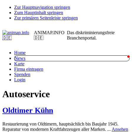
Zur Hauptnavigation springen
Zum Hauptinhalt springen
Zur primären Seitenleiste springen
ANIMAP.INFO
Das diskriminierungsfreie
🇩🇪
Branchenportal.
Home
News
Karte
Firma eintragen
Spenden
Login
Autoservice
Oldtimer Kühn
Restaurierung von Oldtimern, hauptsächlich bis Baujahr 1945.
r
Reparatur von modernen Kraftfahrzeugen aller Marken. ...
Ansehen