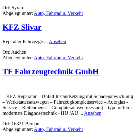
Ol
Ort: Syrau
K
Abgelegt unter:
Auto, Fahrrad u. Verkehr
KFZ Slivar
rund
Rep. aller Fahrzezge ...
Ansehen
KFZ
Ort: Aachen
Slivar
Abgelegt unter:
Auto, Fahrrad u. Verkehr
TF Fahrzeugtechnik GmbH
– KFZ-Reparatur – Unfall-Instandsetzung mit Schadenabwicklung
– Werkstattersatzwagen – Fahrzeugkomplettservice – Autoglas -
Service – Reifendienst – Computerachsvermessung – typenoffen -
rund
modernste Diagnosetechnik - HU /AU ...
Ansehen
TF
Ort: 16321 Bernau
Fahrzeugtechnik
Abgelegt unter:
Auto, Fahrrad u. Verkehr
GmbH