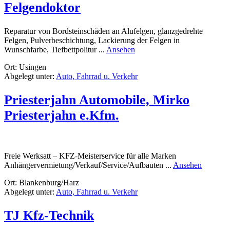
Felgendoktor
Reparatur von Bordsteinschäden an Alufelgen, glanzgedrehte
Felgen, Pulverbeschichtung, Lackierung der Felgen in
rund
Wunschfarbe, Tiefbettpolitur ...
Ansehen
Felgendoktor
Ort: Usingen
Abgelegt unter:
Auto, Fahrrad u. Verkehr
Priesterjahn Automobile, Mirko
Priesterjahn e.Kfm.
Freie Werksatt – KFZ-Meisterservice für alle Marken
rund
Anhängervermietung/Verkauf/Service/Aufbauten ...
Ansehen
Priesterj
Ort: Blankenburg/Harz
Automob
Abgelegt unter:
Auto, Fahrrad u. Verkehr
Mirko
Priesterj
e.Kfm.
TJ Kfz-Technik