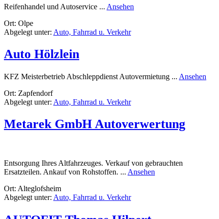
rund
Reifenhandel und Autoservice ...
Ansehen
Reifen
Ort: Olpe
Przybylski
Abgelegt unter:
Auto, Fahrrad u. Verkehr
Auto Hölzlein
run
KFZ Meisterbetrieb Abschleppdienst Autovermietung ...
Ansehen
Aut
Ort: Zapfendorf
Hölz
Abgelegt unter:
Auto, Fahrrad u. Verkehr
Metarek GmbH Autoverwertung
Entsorgung Ihres Altfahrzeuges. Verkauf von gebrauchten
rund
Ersatzteilen. Ankauf von Rohstoffen. ...
Ansehen
Metarek
Ort: Alteglofsheim
GmbH
Abgelegt unter:
Auto, Fahrrad u. Verkehr
Autoverwertung