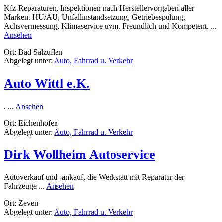
Kfz-Reparaturen, Inspektionen nach Herstellervorgaben aller
Marken. HU/AU, Unfallinstandsetzung, Getriebespülung,
Achsvermessung, Klimaservice uvm. Freundlich und Kompetent. ...
rund
Ansehen
TJ
Ort: Bad Salzuflen
Kfz-
Abgelegt unter:
Auto, Fahrrad u. Verkehr
Technik
Auto Wittl e.K.
rund
. ...
Ansehen
Auto
Ort: Eichenhofen
Wittl
Abgelegt unter:
Auto, Fahrrad u. Verkehr
e.K.
Dirk Wollheim Autoservice
Autoverkauf und -ankauf, die Werkstatt mit Reparatur der
rund
Fahrzeuge ...
Ansehen
Dirk
Ort: Zeven
Wollheim
Abgelegt unter:
Auto, Fahrrad u. Verkehr
Autoservice