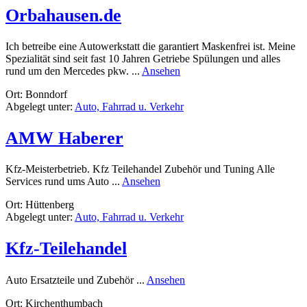
De
Orbahausen.de
Sc
Ich betreibe eine Autowerkstatt die garantiert Maskenfrei ist. Meine
Spezialität sind seit fast 10 Jahren Getriebe Spülungen und alles
rund
rund um den Mercedes pkw. ...
Ansehen
Orbahausen.de
Ort: Bonndorf
Abgelegt unter:
Auto, Fahrrad u. Verkehr
AMW Haberer
Kfz-Meisterbetrieb. Kfz Teilehandel Zubehör und Tuning Alle
rund
Services rund ums Auto ...
Ansehen
AMW
Ort: Hüttenberg
Haberer
Abgelegt unter:
Auto, Fahrrad u. Verkehr
Kfz-Teilehandel
rund
Auto Ersatzteile und Zubehör ...
Ansehen
Kfz-
Ort: Kirchenthumbach
Teilehandel