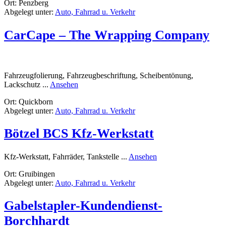
Ort: Penzberg
Meisterbetrieb
Abgelegt unter:
Auto, Fahrrad u. Verkehr
Christian
Schaffer
CarCape – The Wrapping Company
Fahrzeugfolierung, Fahrzeugbeschriftung, Scheibentönung,
rund
Lackschutz ...
Ansehen
CarCape
Ort: Quickborn
–
Abgelegt unter:
Auto, Fahrrad u. Verkehr
The
Wrapping
Company
Bötzel BCS Kfz-Werkstatt
rund
Kfz-Werkstatt, Fahrräder, Tankstelle ...
Ansehen
Bötzel
Ort: Gruibingen
BCS
Abgelegt unter:
Auto, Fahrrad u. Verkehr
Kfz-
Werkstatt
Gabelstapler-Kundendienst-
Borchhardt