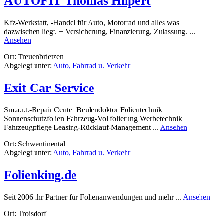
AUTOFIT Thomas Hilpert
Kfz-Werkstatt, -Handel für Auto, Motorrad und alles was
dazwischen liegt. + Versicherung, Finanzierung, Zulassung. ...
rund
Ansehen
AUTOFIT
Ort: Treuenbrietzen
Thomas
Abgelegt unter:
Auto, Fahrrad u. Verkehr
Hilpert
Exit Car Service
Sm.a.r.t.-Repair Center Beulendoktor Folientechnik
Sonnenschutzfolien Fahrzeug-Vollfolierung Werbetechnik
rund
Fahrzeugpflege Leasing-Rücklauf-Management ...
Ansehen
Exit
Ort: Schwentinental
Car
Abgelegt unter:
Auto, Fahrrad u. Verkehr
Service
Folienking.de
ru
Seit 2006 ihr Partner für Folienanwendungen und mehr ...
Ansehen
Fo
Ort: Troisdorf