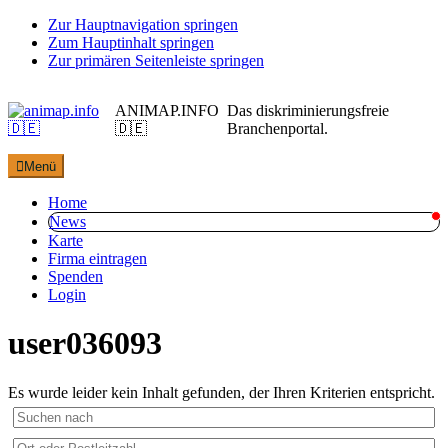
Zur Hauptnavigation springen
Zum Hauptinhalt springen
Zur primären Seitenleiste springen
ANIMAP.INFO
Das diskriminierungsfreie
🇩🇪
Branchenportal.
Menü
Home
News
Karte
Firma eintragen
Spenden
Login
user036093
Es wurde leider kein Inhalt gefunden, der Ihren Kriterien entspricht.