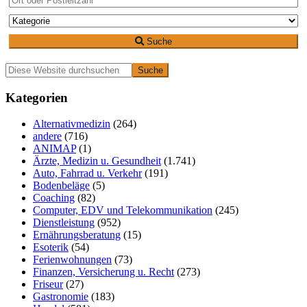
Suche
Primäre
Diese
Website
Seitenleiste
durchsuchen
Kategorien
Alternativmedizin
(264)
andere
(716)
ANIMAP
(1)
Ärzte, Medizin u. Gesundheit
(1.741)
Auto, Fahrrad u. Verkehr
(191)
Bodenbeläge
(5)
Coaching
(82)
Computer, EDV und Telekommunikation
(245)
Dienstleistung
(952)
Ernährungsberatung
(15)
Esoterik
(54)
Ferienwohnungen
(73)
Finanzen, Versicherung u. Recht
(273)
Friseur
(27)
Gastronomie
(183)