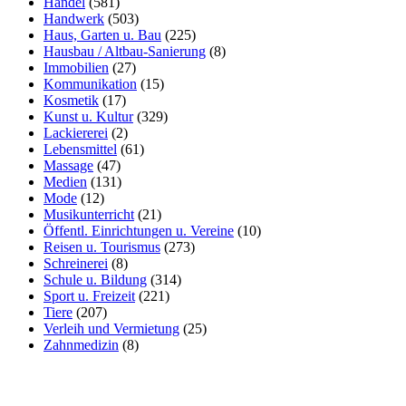
Handel
(581)
Handwerk
(503)
Haus, Garten u. Bau
(225)
Hausbau / Altbau-Sanierung
(8)
Immobilien
(27)
Kommunikation
(15)
Kosmetik
(17)
Kunst u. Kultur
(329)
Lackiererei
(2)
Lebensmittel
(61)
Massage
(47)
Medien
(131)
Mode
(12)
Musikunterricht
(21)
Öffentl. Einrichtungen u. Vereine
(10)
Reisen u. Tourismus
(273)
Schreinerei
(8)
Schule u. Bildung
(314)
Sport u. Freizeit
(221)
Tiere
(207)
Verleih und Vermietung
(25)
Zahnmedizin
(8)