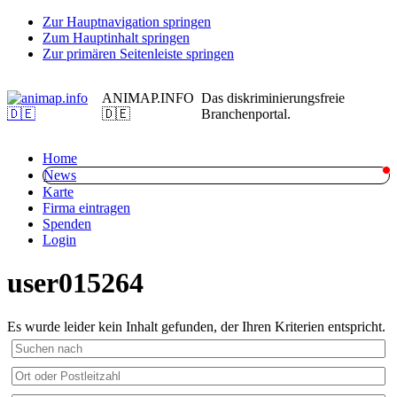
Zur Hauptnavigation springen
Zum Hauptinhalt springen
Zur primären Seitenleiste springen
ANIMAP.INFO
Das diskriminierungsfreie
🇩🇪
Branchenportal.
Home
News
Karte
Firma eintragen
Spenden
Login
user015264
Es wurde leider kein Inhalt gefunden, der Ihren Kriterien entspricht.