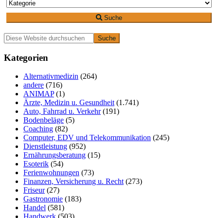
Suche
Primäre
Diese
Website
Seitenleiste
durchsuchen
Kategorien
Alternativmedizin
(264)
andere
(716)
ANIMAP
(1)
Ärzte, Medizin u. Gesundheit
(1.741)
Auto, Fahrrad u. Verkehr
(191)
Bodenbeläge
(5)
Coaching
(82)
Computer, EDV und Telekommunikation
(245)
Dienstleistung
(952)
Ernährungsberatung
(15)
Esoterik
(54)
Ferienwohnungen
(73)
Finanzen, Versicherung u. Recht
(273)
Friseur
(27)
Gastronomie
(183)
Handel
(581)
Handwerk
(503)