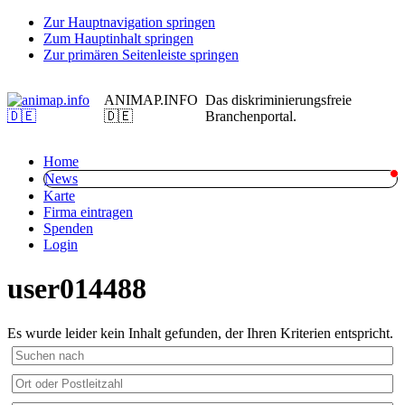
Zur Hauptnavigation springen
Zum Hauptinhalt springen
Zur primären Seitenleiste springen
ANIMAP.INFO
Das diskriminierungsfreie
🇩🇪
Branchenportal.
Home
News
Karte
Firma eintragen
Spenden
Login
user014488
Es wurde leider kein Inhalt gefunden, der Ihren Kriterien entspricht.