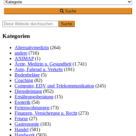
Suche
Primäre
Diese
Website
Seitenleiste
durchsuchen
Kategorien
Alternativmedizin
(264)
andere
(716)
ANIMAP
(1)
Ärzte, Medizin u. Gesundheit
(1.741)
Auto, Fahrrad u. Verkehr
(191)
Bodenbeläge
(5)
Coaching
(82)
Computer, EDV und Telekommunikation
(245)
Dienstleistung
(952)
Ernährungsberatung
(15)
Esoterik
(54)
Ferienwohnungen
(73)
Finanzen, Versicherung u. Recht
(273)
Friseur
(27)
Gastronomie
(183)
Handel
(581)
Handwerk
(503)