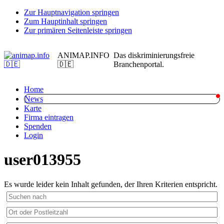
Zur Hauptnavigation springen
Zum Hauptinhalt springen
Zur primären Seitenleiste springen
ANIMAP.INFO
Das diskriminierungsfreie
🇩🇪
Branchenportal.
Home
News
Karte
Firma eintragen
Spenden
Login
user013955
Es wurde leider kein Inhalt gefunden, der Ihren Kriterien entspricht.