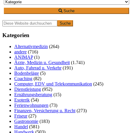
Suche
Primäre
Diese
Website
Seitenleiste
durchsuchen
Kategorien
Alternativmedizin
(264)
andere
(716)
ANIMAP
(1)
Ärzte, Medizin u. Gesundheit
(1.741)
Auto, Fahrrad u. Verkehr
(191)
Bodenbeläge
(5)
Coaching
(82)
Computer, EDV und Telekommunikation
(245)
Dienstleistung
(952)
Ernährungsberatung
(15)
Esoterik
(54)
Ferienwohnungen
(73)
Finanzen, Versicherung u. Recht
(273)
Friseur
(27)
Gastronomie
(183)
Handel
(581)
Handwerk
(503)