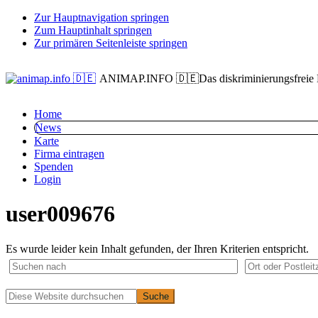
Zur Hauptnavigation springen
Zum Hauptinhalt springen
Zur primären Seitenleiste springen
ANIMAP.INFO 🇩🇪
Das diskriminierungsfreie
Home
News
Karte
Firma eintragen
Spenden
Login
user009676
Es wurde leider kein Inhalt gefunden, der Ihren Kriterien entspricht.
Primäre
Diese
Website
Seitenleiste