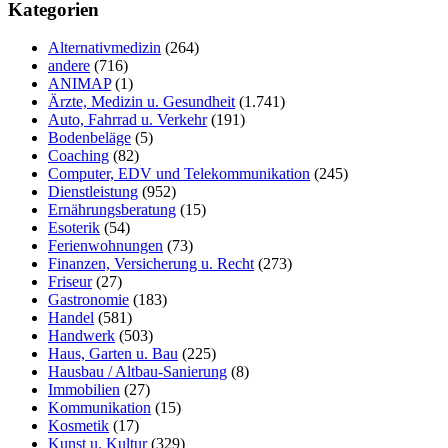
durchsuchen
Kategorien
Alternativmedizin
(264)
andere
(716)
ANIMAP
(1)
Ärzte, Medizin u. Gesundheit
(1.741)
Auto, Fahrrad u. Verkehr
(191)
Bodenbeläge
(5)
Coaching
(82)
Computer, EDV und Telekommunikation
(245)
Dienstleistung
(952)
Ernährungsberatung
(15)
Esoterik
(54)
Ferienwohnungen
(73)
Finanzen, Versicherung u. Recht
(273)
Friseur
(27)
Gastronomie
(183)
Handel
(581)
Handwerk
(503)
Haus, Garten u. Bau
(225)
Hausbau / Altbau-Sanierung
(8)
Immobilien
(27)
Kommunikation
(15)
Kosmetik
(17)
Kunst u. Kultur
(329)