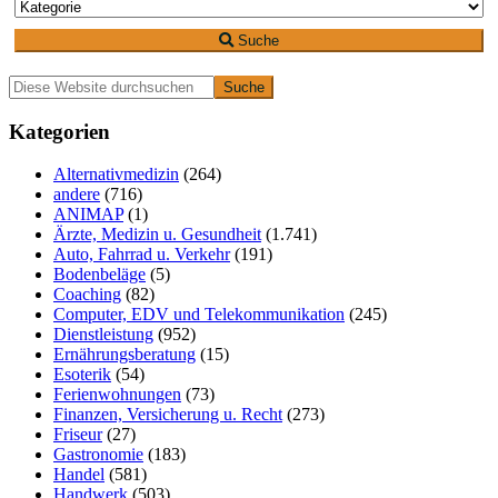
Suche
Primäre
Diese
Website
Seitenleiste
durchsuchen
Kategorien
Alternativmedizin
(264)
andere
(716)
ANIMAP
(1)
Ärzte, Medizin u. Gesundheit
(1.741)
Auto, Fahrrad u. Verkehr
(191)
Bodenbeläge
(5)
Coaching
(82)
Computer, EDV und Telekommunikation
(245)
Dienstleistung
(952)
Ernährungsberatung
(15)
Esoterik
(54)
Ferienwohnungen
(73)
Finanzen, Versicherung u. Recht
(273)
Friseur
(27)
Gastronomie
(183)
Handel
(581)
Handwerk
(503)