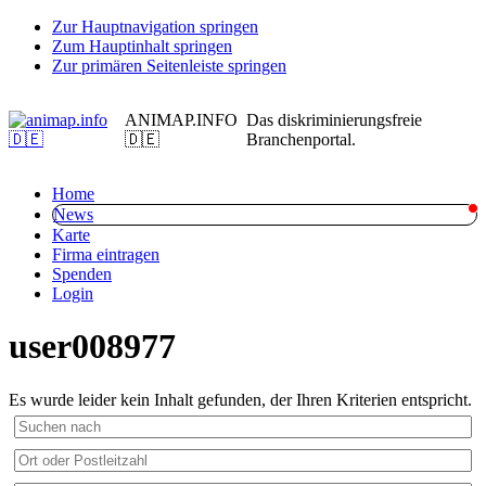
Zur Hauptnavigation springen
Zum Hauptinhalt springen
Zur primären Seitenleiste springen
ANIMAP.INFO
Das diskriminierungsfreie
🇩🇪
Branchenportal.
Home
News
Karte
Firma eintragen
Spenden
Login
user008977
Es wurde leider kein Inhalt gefunden, der Ihren Kriterien entspricht.