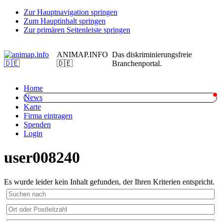
Zur Hauptnavigation springen
Zum Hauptinhalt springen
Zur primären Seitenleiste springen
ANIMAP.INFO
Das diskriminierungsfreie
🇩🇪
Branchenportal.
Home
News
Karte
Firma eintragen
Spenden
Login
user008240
Es wurde leider kein Inhalt gefunden, der Ihren Kriterien entspricht.