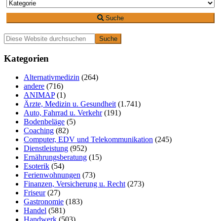
Suche
Primäre
Diese
Website
Seitenleiste
durchsuchen
Kategorien
Alternativmedizin
(264)
andere
(716)
ANIMAP
(1)
Ärzte, Medizin u. Gesundheit
(1.741)
Auto, Fahrrad u. Verkehr
(191)
Bodenbeläge
(5)
Coaching
(82)
Computer, EDV und Telekommunikation
(245)
Dienstleistung
(952)
Ernährungsberatung
(15)
Esoterik
(54)
Ferienwohnungen
(73)
Finanzen, Versicherung u. Recht
(273)
Friseur
(27)
Gastronomie
(183)
Handel
(581)
Handwerk
(503)