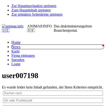
Zur Hauptnavigation springen
Zum Hauptinhalt springen
Zur primären Seitenleiste springen
ANIMAP.INFO
Das diskriminierungsfreie
🇩🇪
Branchenportal.
Home
News
Karte
Firma eintragen
Spenden
Login
user007198
Es wurde leider kein Inhalt gefunden, der Ihren Kriterien entspricht.