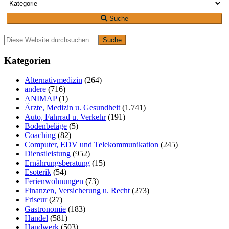
Suche
Primäre
Diese
Website
Seitenleiste
durchsuchen
Kategorien
Alternativmedizin
(264)
andere
(716)
ANIMAP
(1)
Ärzte, Medizin u. Gesundheit
(1.741)
Auto, Fahrrad u. Verkehr
(191)
Bodenbeläge
(5)
Coaching
(82)
Computer, EDV und Telekommunikation
(245)
Dienstleistung
(952)
Ernährungsberatung
(15)
Esoterik
(54)
Ferienwohnungen
(73)
Finanzen, Versicherung u. Recht
(273)
Friseur
(27)
Gastronomie
(183)
Handel
(581)
Handwerk
(503)