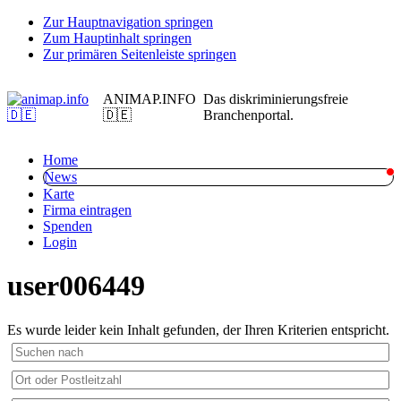
Zur Hauptnavigation springen
Zum Hauptinhalt springen
Zur primären Seitenleiste springen
ANIMAP.INFO
Das diskriminierungsfreie
🇩🇪
Branchenportal.
Home
News
Karte
Firma eintragen
Spenden
Login
user006449
Es wurde leider kein Inhalt gefunden, der Ihren Kriterien entspricht.