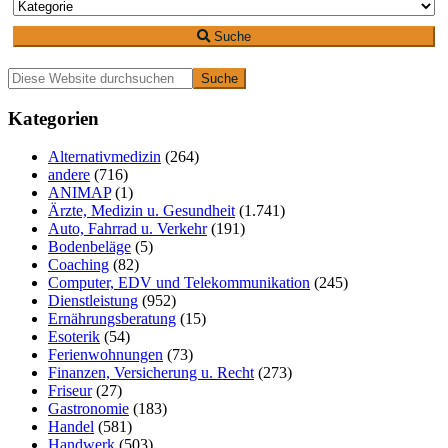
Suche
Primäre
Diese
Website
Seitenleiste
durchsuchen
Kategorien
Alternativmedizin
(264)
andere
(716)
ANIMAP
(1)
Ärzte, Medizin u. Gesundheit
(1.741)
Auto, Fahrrad u. Verkehr
(191)
Bodenbeläge
(5)
Coaching
(82)
Computer, EDV und Telekommunikation
(245)
Dienstleistung
(952)
Ernährungsberatung
(15)
Esoterik
(54)
Ferienwohnungen
(73)
Finanzen, Versicherung u. Recht
(273)
Friseur
(27)
Gastronomie
(183)
Handel
(581)
Handwerk
(503)