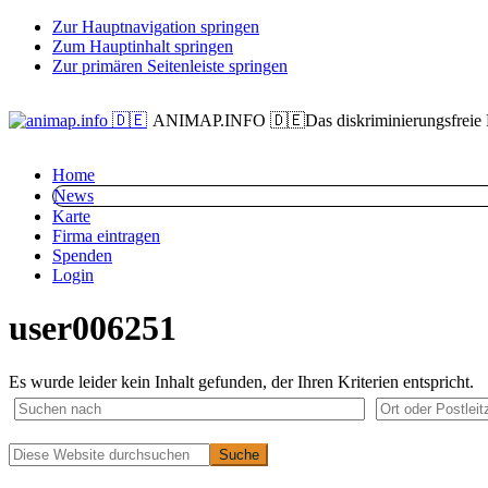
Zur Hauptnavigation springen
Zum Hauptinhalt springen
Zur primären Seitenleiste springen
ANIMAP.INFO 🇩🇪
Das diskriminierungsfreie
Home
News
Karte
Firma eintragen
Spenden
Login
user006251
Es wurde leider kein Inhalt gefunden, der Ihren Kriterien entspricht.
Primäre
Diese
Website
Seitenleiste