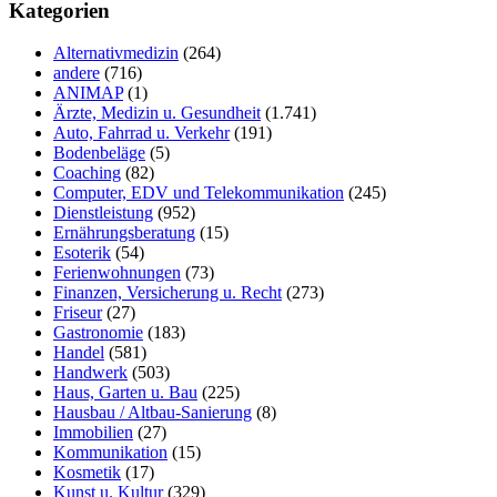
durchsuchen
Kategorien
Alternativmedizin
(264)
andere
(716)
ANIMAP
(1)
Ärzte, Medizin u. Gesundheit
(1.741)
Auto, Fahrrad u. Verkehr
(191)
Bodenbeläge
(5)
Coaching
(82)
Computer, EDV und Telekommunikation
(245)
Dienstleistung
(952)
Ernährungsberatung
(15)
Esoterik
(54)
Ferienwohnungen
(73)
Finanzen, Versicherung u. Recht
(273)
Friseur
(27)
Gastronomie
(183)
Handel
(581)
Handwerk
(503)
Haus, Garten u. Bau
(225)
Hausbau / Altbau-Sanierung
(8)
Immobilien
(27)
Kommunikation
(15)
Kosmetik
(17)
Kunst u. Kultur
(329)