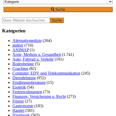
Suche
Primäre
Diese
Website
Seitenleiste
durchsuchen
Kategorien
Alternativmedizin
(264)
andere
(716)
ANIMAP
(1)
Ärzte, Medizin u. Gesundheit
(1.741)
Auto, Fahrrad u. Verkehr
(191)
Bodenbeläge
(5)
Coaching
(82)
Computer, EDV und Telekommunikation
(245)
Dienstleistung
(952)
Ernährungsberatung
(15)
Esoterik
(54)
Ferienwohnungen
(73)
Finanzen, Versicherung u. Recht
(273)
Friseur
(27)
Gastronomie
(183)
Handel
(581)
Handwerk
(503)