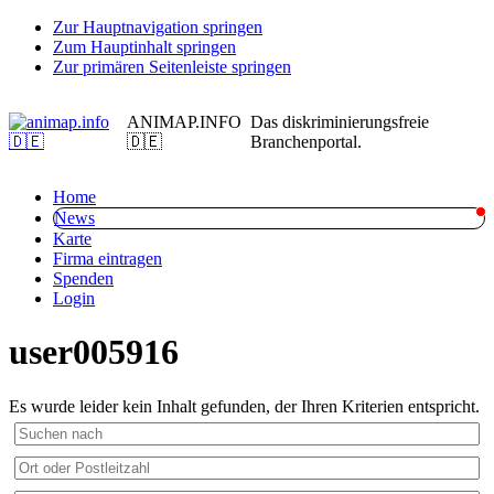
Zur Hauptnavigation springen
Zum Hauptinhalt springen
Zur primären Seitenleiste springen
ANIMAP.INFO
Das diskriminierungsfreie
🇩🇪
Branchenportal.
Home
News
Karte
Firma eintragen
Spenden
Login
user005916
Es wurde leider kein Inhalt gefunden, der Ihren Kriterien entspricht.