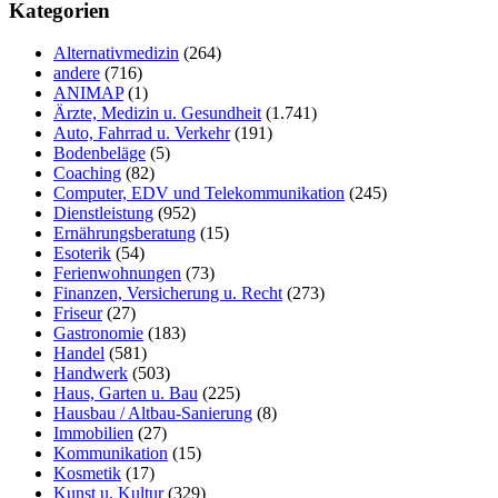
durchsuchen
Kategorien
Alternativmedizin
(264)
andere
(716)
ANIMAP
(1)
Ärzte, Medizin u. Gesundheit
(1.741)
Auto, Fahrrad u. Verkehr
(191)
Bodenbeläge
(5)
Coaching
(82)
Computer, EDV und Telekommunikation
(245)
Dienstleistung
(952)
Ernährungsberatung
(15)
Esoterik
(54)
Ferienwohnungen
(73)
Finanzen, Versicherung u. Recht
(273)
Friseur
(27)
Gastronomie
(183)
Handel
(581)
Handwerk
(503)
Haus, Garten u. Bau
(225)
Hausbau / Altbau-Sanierung
(8)
Immobilien
(27)
Kommunikation
(15)
Kosmetik
(17)
Kunst u. Kultur
(329)