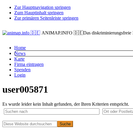
Zur Hauptnavigation springen
Zum Hauptinhalt springen
Zur primären Seitenleiste springen
ANIMAP.INFO 🇩🇪
Das diskriminierungsfreie
Home
News
Karte
Firma eintragen
Spenden
Login
user005871
Es wurde leider kein Inhalt gefunden, der Ihren Kriterien entspricht.
Primäre
Diese
Website
Seitenleiste