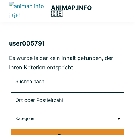
Zur
Zum
Zur
ANIMAP.INFO
🇩🇪
Hauptnavigation
Hauptinhalt
primären
Das
springen
springen
Seitenleiste
diskriminierungsfreie
springen
Branchenportal.
user005791
Es wurde leider kein Inhalt gefunden, der
Ihren Kriterien entspricht.