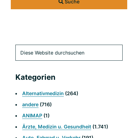
Suche
Primäre
Diese
Website
Seitenleiste
durchsuchen
Kategorien
Alternativmedizin
(264)
andere
(716)
ANIMAP
(1)
Ärzte, Medizin u. Gesundheit
(1.741)
Auto, Fahrrad u. Verkehr
(191)