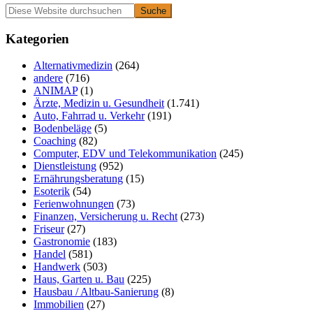
Primäre
Diese
Website
Seitenleiste
durchsuchen
Kategorien
Alternativmedizin
(264)
andere
(716)
ANIMAP
(1)
Ärzte, Medizin u. Gesundheit
(1.741)
Auto, Fahrrad u. Verkehr
(191)
Bodenbeläge
(5)
Coaching
(82)
Computer, EDV und Telekommunikation
(245)
Dienstleistung
(952)
Ernährungsberatung
(15)
Esoterik
(54)
Ferienwohnungen
(73)
Finanzen, Versicherung u. Recht
(273)
Friseur
(27)
Gastronomie
(183)
Handel
(581)
Handwerk
(503)
Haus, Garten u. Bau
(225)
Hausbau / Altbau-Sanierung
(8)
Immobilien
(27)