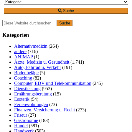
Suche
Primäre
Diese
Website
Seitenleiste
durchsuchen
Kategorien
Alternativmedizin
(264)
andere
(716)
ANIMAP
(1)
Ärzte, Medizin u. Gesundheit
(1.741)
Auto, Fahrrad u. Verkehr
(191)
Bodenbeläge
(5)
Coaching
(82)
Computer, EDV und Telekommunikation
(245)
Dienstleistung
(952)
Ernährungsberatung
(15)
Esoterik
(54)
Ferienwohnungen
(73)
Finanzen, Versicherung u. Recht
(273)
Friseur
(27)
Gastronomie
(183)
Handel
(581)
Handwerk
(503)