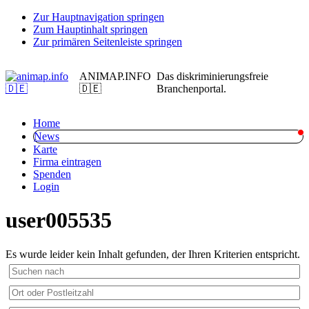
Zur Hauptnavigation springen
Zum Hauptinhalt springen
Zur primären Seitenleiste springen
ANIMAP.INFO
Das diskriminierungsfreie
🇩🇪
Branchenportal.
Home
News
Karte
Firma eintragen
Spenden
Login
user005535
Es wurde leider kein Inhalt gefunden, der Ihren Kriterien entspricht.