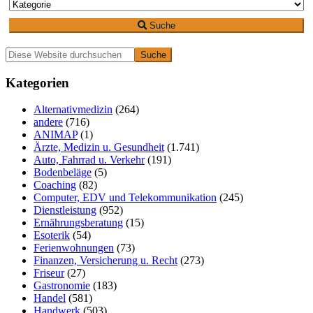
Suche
Primäre
Diese
Website
Seitenleiste
durchsuchen
Kategorien
Alternativmedizin
(264)
andere
(716)
ANIMAP
(1)
Ärzte, Medizin u. Gesundheit
(1.741)
Auto, Fahrrad u. Verkehr
(191)
Bodenbeläge
(5)
Coaching
(82)
Computer, EDV und Telekommunikation
(245)
Dienstleistung
(952)
Ernährungsberatung
(15)
Esoterik
(54)
Ferienwohnungen
(73)
Finanzen, Versicherung u. Recht
(273)
Friseur
(27)
Gastronomie
(183)
Handel
(581)
Handwerk
(503)