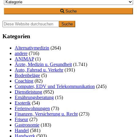
Suche
Primäre
Diese
Website
Seitenleiste
durchsuchen
Kategorien
Alternativmedizin
(264)
andere
(716)
ANIMAP
(1)
Ärzte, Medizin u. Gesundheit
(1.741)
Auto, Fahrrad u. Verkehr
(191)
Bodenbeläge
(5)
Coaching
(82)
Computer, EDV und Telekommunikation
(245)
Dienstleistung
(952)
Ernährungsberatung
(15)
Esoterik
(54)
Ferienwohnungen
(73)
Finanzen, Versicherung u. Recht
(273)
Friseur
(27)
Gastronomie
(183)
Handel
(581)
Handwerk
(503)