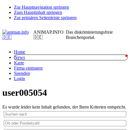
Zur Hauptnavigation springen
Zum Hauptinhalt springen
Zur primären Seitenleiste springen
ANIMAP.INFO
Das diskriminierungsfreie
🇩🇪
Branchenportal.
Home
News
Karte
Firma eintragen
Spenden
Login
user005054
Es wurde leider kein Inhalt gefunden, der Ihren Kriterien entspricht.