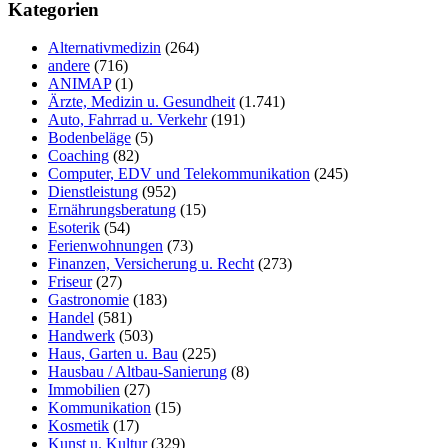
durchsuchen
Kategorien
Alternativmedizin
(264)
andere
(716)
ANIMAP
(1)
Ärzte, Medizin u. Gesundheit
(1.741)
Auto, Fahrrad u. Verkehr
(191)
Bodenbeläge
(5)
Coaching
(82)
Computer, EDV und Telekommunikation
(245)
Dienstleistung
(952)
Ernährungsberatung
(15)
Esoterik
(54)
Ferienwohnungen
(73)
Finanzen, Versicherung u. Recht
(273)
Friseur
(27)
Gastronomie
(183)
Handel
(581)
Handwerk
(503)
Haus, Garten u. Bau
(225)
Hausbau / Altbau-Sanierung
(8)
Immobilien
(27)
Kommunikation
(15)
Kosmetik
(17)
Kunst u. Kultur
(329)