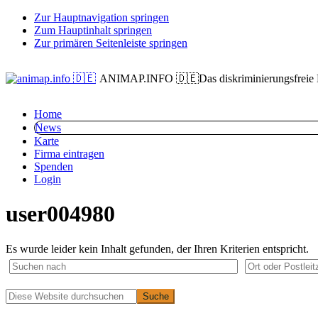
Zur Hauptnavigation springen
Zum Hauptinhalt springen
Zur primären Seitenleiste springen
ANIMAP.INFO 🇩🇪
Das diskriminierungsfreie
Home
News
Karte
Firma eintragen
Spenden
Login
user004980
Es wurde leider kein Inhalt gefunden, der Ihren Kriterien entspricht.
Primäre
Diese
Website
Seitenleiste