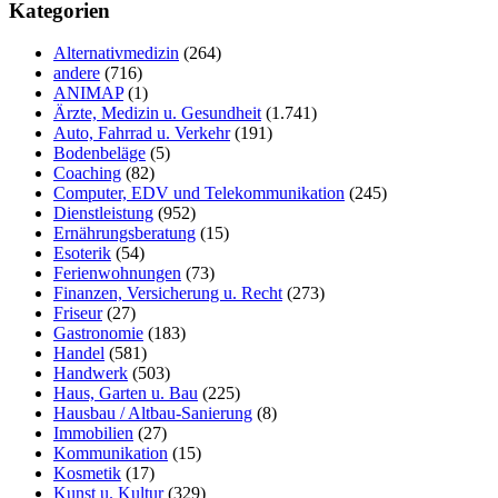
durchsuchen
Kategorien
Alternativmedizin
(264)
andere
(716)
ANIMAP
(1)
Ärzte, Medizin u. Gesundheit
(1.741)
Auto, Fahrrad u. Verkehr
(191)
Bodenbeläge
(5)
Coaching
(82)
Computer, EDV und Telekommunikation
(245)
Dienstleistung
(952)
Ernährungsberatung
(15)
Esoterik
(54)
Ferienwohnungen
(73)
Finanzen, Versicherung u. Recht
(273)
Friseur
(27)
Gastronomie
(183)
Handel
(581)
Handwerk
(503)
Haus, Garten u. Bau
(225)
Hausbau / Altbau-Sanierung
(8)
Immobilien
(27)
Kommunikation
(15)
Kosmetik
(17)
Kunst u. Kultur
(329)