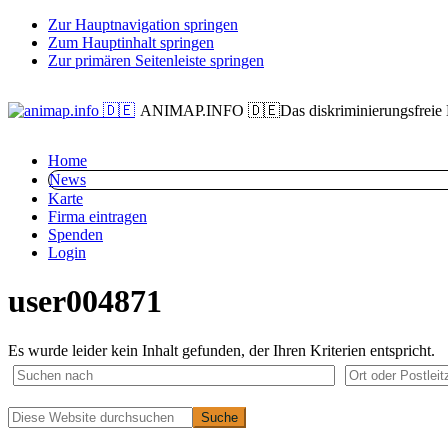
Zur Hauptnavigation springen
Zum Hauptinhalt springen
Zur primären Seitenleiste springen
ANIMAP.INFO 🇩🇪
Das diskriminierungsfreie
Home
News
Karte
Firma eintragen
Spenden
Login
user004871
Es wurde leider kein Inhalt gefunden, der Ihren Kriterien entspricht.
Primäre
Diese
Website
Seitenleiste