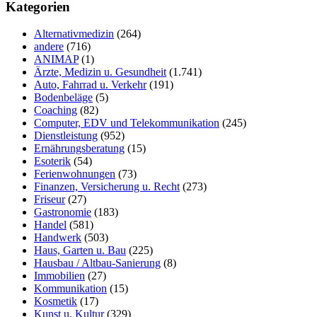
durchsuchen
Kategorien
Alternativmedizin
(264)
andere
(716)
ANIMAP
(1)
Ärzte, Medizin u. Gesundheit
(1.741)
Auto, Fahrrad u. Verkehr
(191)
Bodenbeläge
(5)
Coaching
(82)
Computer, EDV und Telekommunikation
(245)
Dienstleistung
(952)
Ernährungsberatung
(15)
Esoterik
(54)
Ferienwohnungen
(73)
Finanzen, Versicherung u. Recht
(273)
Friseur
(27)
Gastronomie
(183)
Handel
(581)
Handwerk
(503)
Haus, Garten u. Bau
(225)
Hausbau / Altbau-Sanierung
(8)
Immobilien
(27)
Kommunikation
(15)
Kosmetik
(17)
Kunst u. Kultur
(329)