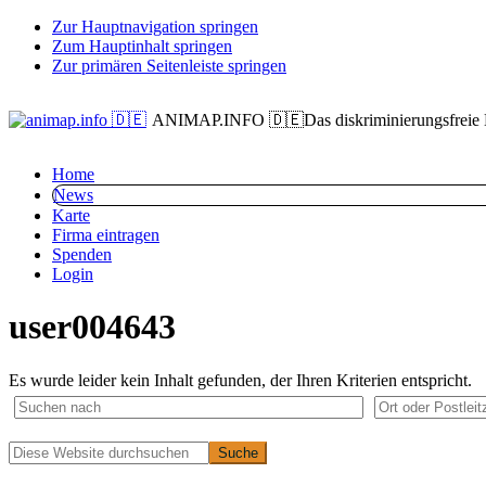
Zur Hauptnavigation springen
Zum Hauptinhalt springen
Zur primären Seitenleiste springen
ANIMAP.INFO 🇩🇪
Das diskriminierungsfreie
Home
News
Karte
Firma eintragen
Spenden
Login
user004643
Es wurde leider kein Inhalt gefunden, der Ihren Kriterien entspricht.
Primäre
Diese
Website
Seitenleiste