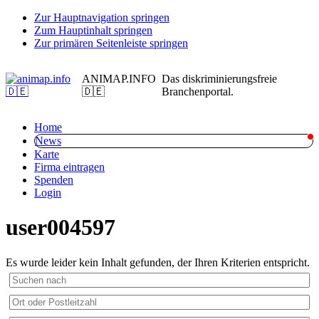
Zur Hauptnavigation springen
Zum Hauptinhalt springen
Zur primären Seitenleiste springen
ANIMAP.INFO
Das diskriminierungsfreie
🇩🇪
Branchenportal.
Home
News
Karte
Firma eintragen
Spenden
Login
user004597
Es wurde leider kein Inhalt gefunden, der Ihren Kriterien entspricht.