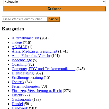
Suche
Primäre
Diese
Website
Seitenleiste
durchsuchen
Kategorien
Alternativmedizin
(264)
andere
(716)
ANIMAP
(1)
Ärzte, Medizin u. Gesundheit
(1.741)
Auto, Fahrrad u. Verkehr
(191)
Bodenbeläge
(5)
Coaching
(82)
Computer, EDV und Telekommunikation
(245)
Dienstleistung
(952)
Ernährungsberatung
(15)
Esoterik
(54)
Ferienwohnungen
(73)
Finanzen, Versicherung u. Recht
(273)
Friseur
(27)
Gastronomie
(183)
Handel
(581)
Handwerk
(503)