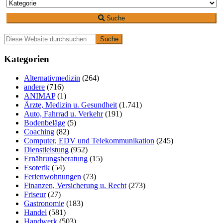
Suche
Primäre
Diese
Website
Seitenleiste
durchsuchen
Kategorien
Alternativmedizin
(264)
andere
(716)
ANIMAP
(1)
Ärzte, Medizin u. Gesundheit
(1.741)
Auto, Fahrrad u. Verkehr
(191)
Bodenbeläge
(5)
Coaching
(82)
Computer, EDV und Telekommunikation
(245)
Dienstleistung
(952)
Ernährungsberatung
(15)
Esoterik
(54)
Ferienwohnungen
(73)
Finanzen, Versicherung u. Recht
(273)
Friseur
(27)
Gastronomie
(183)
Handel
(581)
Handwerk
(503)