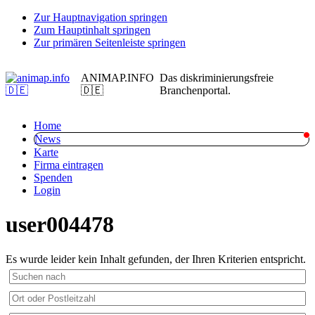
Zur Hauptnavigation springen
Zum Hauptinhalt springen
Zur primären Seitenleiste springen
ANIMAP.INFO
Das diskriminierungsfreie
🇩🇪
Branchenportal.
Home
News
Karte
Firma eintragen
Spenden
Login
user004478
Es wurde leider kein Inhalt gefunden, der Ihren Kriterien entspricht.