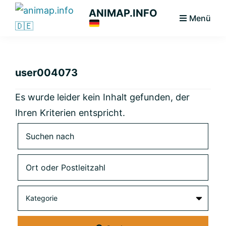
Zur
Zum
Zur
ANIMAP.INFO
Menü
Hauptnavigation
Hauptinhalt
primären
Das
springen
springen
Seitenleiste
diskriminierungsfreie
springen
Branchenportal.
user004073
Es wurde leider kein Inhalt gefunden, der
Ihren Kriterien entspricht.