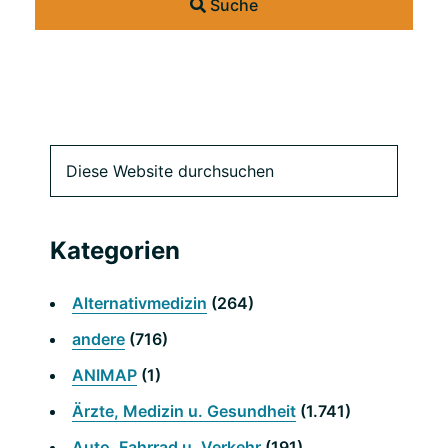
Suche
Primäre
Diese
Website
Seitenleiste
durchsuchen
Kategorien
Alternativmedizin
(264)
andere
(716)
ANIMAP
(1)
Ärzte, Medizin u. Gesundheit
(1.741)
Auto, Fahrrad u. Verkehr
(191)