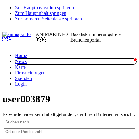
Zur Hauptnavigation springen
Zum Hauptinhalt springen
Zur primären Seitenleiste springen
ANIMAP.INFO
Das diskriminierungsfreie
🇩🇪
Branchenportal.
Home
News
Karte
Firma eintragen
Spenden
Login
user003879
Es wurde leider kein Inhalt gefunden, der Ihren Kriterien entspricht.