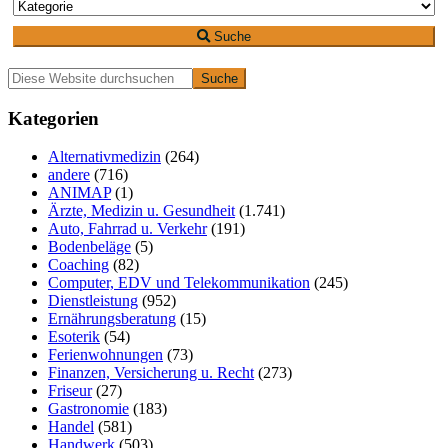
Suche
Primäre
Diese
Website
Seitenleiste
durchsuchen
Kategorien
Alternativmedizin
(264)
andere
(716)
ANIMAP
(1)
Ärzte, Medizin u. Gesundheit
(1.741)
Auto, Fahrrad u. Verkehr
(191)
Bodenbeläge
(5)
Coaching
(82)
Computer, EDV und Telekommunikation
(245)
Dienstleistung
(952)
Ernährungsberatung
(15)
Esoterik
(54)
Ferienwohnungen
(73)
Finanzen, Versicherung u. Recht
(273)
Friseur
(27)
Gastronomie
(183)
Handel
(581)
Handwerk
(503)